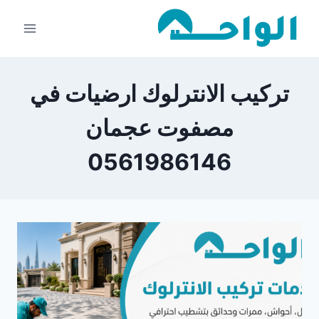
لتجاوز
لى
لمحتوى
تركيب الانترلوك ارضيات في
مصفوت عجمان
0561986146