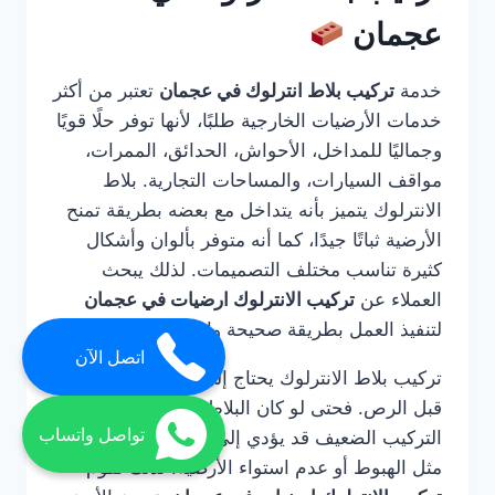
عجمان
خدمة
تركيب بلاط انترلوك في عجمان
تعتبر من أكثر
خدمات الأرضيات الخارجية طلبًا، لأنها توفر حلًا قويًا
وجماليًا للمداخل، الأحواش، الحدائق، الممرات،
مواقف السيارات، والمساحات التجارية. بلاط
الانترلوك يتميز بأنه يتداخل مع بعضه بطريقة تمنح
الأرضية ثباتًا جيدًا، كما أنه متوفر بألوان وأشكال
كثيرة تناسب مختلف التصميمات. لذلك يبحث
العملاء عن
تركيب الانترلوك ارضيات في عجمان
لتنفيذ العمل بطريقة صحيحة واحترافية.
اتصل الآن
تركيب بلاط الانترلوك يحتاج إلى خبرة في التأسيس
قبل الرص. فحتى لو كان البلاط عالي الجودة، فإن
تواصل واتساب
التركيب الضعيف قد يؤدي إلى مشاكل مستقبلية
مثل الهبوط أو عدم استواء الأرضية. لذلك تقوم