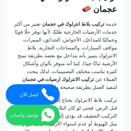
عجمان
خدمة
تركيب بلاط انترلوك في عجمان
تعتبر من أكثر
خدمات الأرضيات الخارجية طلبًا، لأنها توفر حلًا قويًا
وجماليًا للمداخل، الأحواش، الحدائق، الممرات،
مواقف السيارات، والمساحات التجارية. بلاط
الانترلوك يتميز بأنه يتداخل مع بعضه بطريقة تمنح
الأرضية ثباتًا جيدًا، كما أنه متوفر بألوان وأشكال
كثيرة تناسب مختلف التصميمات. لذلك يبحث
العملاء عن
تركيب الانترلوك ارضيات في عجمان
لتنفيذ العمل بطريقة صحيحة واحترافية.
اتصل الآن
تركيب بلاط الانترلوك يحتاج إلى خبرة في التأسيس
قبل الرص. فحتى لو كان البلاط عالي الجودة، فإن
تواصل واتساب
التركيب الضعيف قد يؤدي إلى مشاكل مستقبلية
مثل الهبوط أو عدم استواء الأرضية. لذلك تقوم