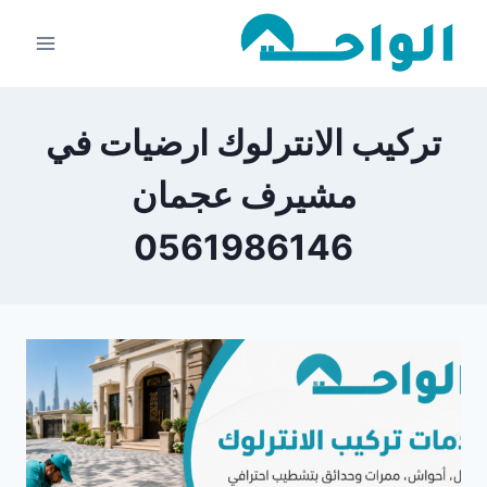
لتجاوز
لى
لمحتوى
تركيب الانترلوك ارضيات في
مشيرف عجمان
0561986146