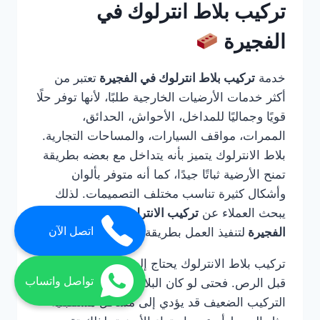
تركيب بلاط انترلوك في
الفجيرة
خدمة
تركيب بلاط انترلوك في الفجيرة
تعتبر من
أكثر خدمات الأرضيات الخارجية طلبًا، لأنها توفر حلًا
قويًا وجماليًا للمداخل، الأحواش، الحدائق،
الممرات، مواقف السيارات، والمساحات التجارية.
بلاط الانترلوك يتميز بأنه يتداخل مع بعضه بطريقة
تمنح الأرضية ثباتًا جيدًا، كما أنه متوفر بألوان
وأشكال كثيرة تناسب مختلف التصميمات. لذلك
يبحث العملاء عن
تركيب الانترلوك ارضيات في
اتصل الآن
الفجيرة
لتنفيذ العمل بطريقة صحيحة واحترافية.
تركيب بلاط الانترلوك يحتاج إلى خبرة في التأسيس
تواصل واتساب
قبل الرص. فحتى لو كان البلاط عالي الجودة، فإن
التركيب الضعيف قد يؤدي إلى مشاكل مستقبلية