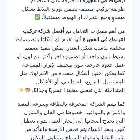
ارضيات في الفجيرة
المحترفة على استخدام
طريقة تركيب منظمة تضمن توزيع البلاط بشكل
متساوٍ ومنع التحرك أو الهبوط مستقبلاً.
من أهم مميزات التعامل مع
أفضل شركة تركيب
انترلوك في الفجيرة
أنها تقدم لك أفكارًا وتصميمات
مختلفة تناسب شكل العقار. يمكن تنفيذ تصميم
بسيط بلون واحد، أو تصميم فاخر بأكثر من لون، أو
عمل حدود خارجية بلون مختلف لإبراز المساحة.
كما يمكن اختيار أشكال متعددة من الانترلوك مثل
المستطيل، المربع، السداسي، أو الأشكال
المتداخلة التي تعطي مظهرًا عصريًا وجذابًا.
كما تهتم الشركة المحترفة بالنظافة وسرعة التنفيذ
والالتزام بالمواعيد، خصوصًا في الفلل والمنازل
التي يحتاج أصحابها إلى إنجاز العمل بدون تعطيل
كبير. وبعد الانتهاء يتم فحص الأرضية والتأكد من
ثبات البلاط واستواء السطح وتنظيف المكان