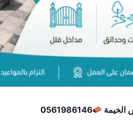
س الخيمة
0561986146