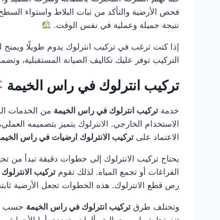
فحص الأرضية والتأكد من ثبات البلاط واستواء السطح 
نتيجة جميلة وعملية في نفس الوقت.
إذا كنت ترغب في تركيب انترلوك يدوم طويلًا ويمنح ا
التركيب توفر عليك تكاليف الصيانة المستقبلية، وتض
تركيب انترلوك في راس الخيمة
خدمة
تركيب انترلوك في راس الخيمة
من الخدمات المط
الاستخدام الخارجي. الانترلوك يتميز بتصميمه العملي، 
الاعتماد على
تركيب الانترلوك ارضيات في راس الخيم
يحتاج تركيب الانترلوك إلى خطوات دقيقة تبدأ من تجه
الفراغات أو تجمع المياه. لذلك تقوم
تركيب الانترلوك
رص قطع الانترلوك. هذه الخطوات تجعل الأرضية ثابتة
وتختلف طرق
تركيب انترلوك في راس الخيمة
حسب الم
تنفيذها بتصاميم جمالية وألوان متعددة. أما الأحواش 