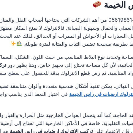
س الخيمة
0561986146 من أهم الشركات التي يحتاجها أصحاب الفلل وال
ي والجمال وسهولة الصيانة. فالانترلوك لا يمنح المكان مظهرًا 
ل السيارات أو الأحواش أو الممرات أو الحدائق. لذلك عند البح
لاط بطريقة صحيحة تضمن الثبات والمتانة لفترة طويلة.
مساحة وتحديد نوع البلاط المناسب من حيث اللون، الشكل، السماك
لجانبية، لأن كل مساحة تحتاج إلى تجهيز خاص. وهنا يظهر دور
ترك
واد المناسبة، ثم رص قطع الانترلوك بدقة للحصول على سطح مست
 النهائي. يمكن تنفيذ أشكال هندسية متعددة وألوان متناسقة تضيف
نترلوك ارضيات في راس الخيمة
في اختيار النمط الذي يناسب واجهة
د الحاجة، كما أنه يتحمل العوامل الخارجية مثل الحرارة والغبار 
أرضيات التقليدية، خاصة في الأماكن الخارجية التي تحتاج إلى أرض
 فإن الاعتماد على
تركيب الانترلوك ارضيات في راس الخيمة
هو ال