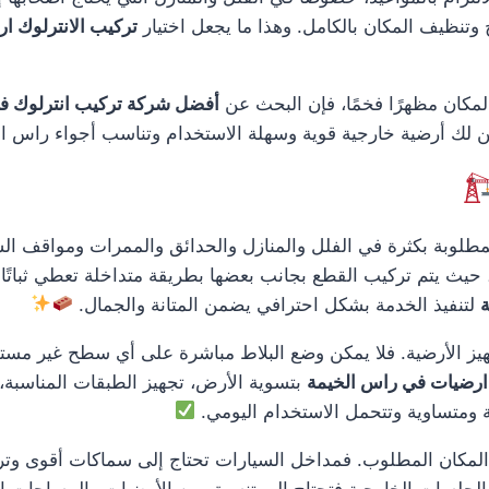
وتنظيف المكان بالكامل. وهذا ما يجعل اختيار
تركيب الانترلوك ا
لمكان مظهرًا فخمًا، فإن البحث عن
أفضل شركة تركيب انترلوك ف
من لك أرضية خارجية قوية وسهلة الاستخدام وتناسب أجواء راس ال
لوبة بكثرة في الفلل والمنازل والحدائق والممرات ومواقف السي
حيث يتم تركيب القطع بجانب بعضها بطريقة متداخلة تعطي ثباتًا جيد
ة
لتنفيذ الخدمة بشكل احترافي يضمن المتانة والجمال.
يز الأرضية. فلا يمكن وضع البلاط مباشرة على أي سطح غير مستوٍ
 ارضيات في راس الخيمة
بتسوية الأرض، تجهيز الطبقات المناسبة،
 ومتساوية وتتحمل الاستخدام اليومي.
كان المطلوب. فمداخل السيارات تحتاج إلى سماكات أقوى وتركيب
والجلسات الخارجية فتحتاج إلى تنسيق بين الأرضيات والمساحات ال