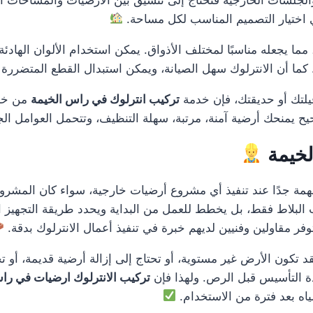
اختيار التصميم المناسب لكل مساحة.
ا يجعله مناسبًا لمختلف الأذواق. يمكن استخدام الألوان الهادئة للم
ما أن الانترلوك سهل الصيانة، ويمكن استبدال القطع المتضررة ف
فيلتك أو حديقتك، فإن خدمة
تركيب انترلوك في راس الخيمة
من خل
صحيح يمنحك أرضية آمنة، مرتبة، سهلة التنظيف، وتتحمل العوامل ال
لخيمة
ة جدًا عند تنفيذ أي مشروع أرضيات خارجية، سواء كان المشروع
 البلاط فقط، بل يخطط للعمل من البداية ويحدد طريقة التجهيز ا
فر مقاولين وفنيين لديهم خبرة في تنفيذ أعمال الانترلوك بدقة.
 فقد تكون الأرض غير مستوية، أو تحتاج إلى إزالة أرضية قديمة، أ
دة التأسيس قبل الرص. ولهذا فإن
تركيب الانترلوك ارضيات في را
اه بعد فترة من الاستخدام.