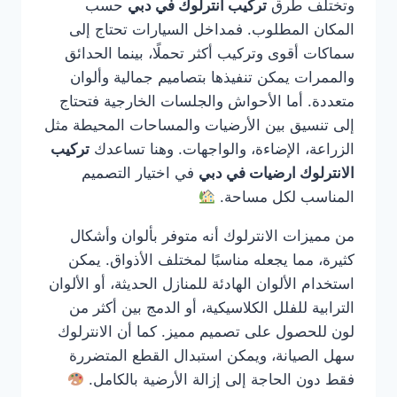
وتختلف طرق
تركيب انترلوك في دبي
حسب
المكان المطلوب. فمداخل السيارات تحتاج إلى
سماكات أقوى وتركيب أكثر تحملًا، بينما الحدائق
والممرات يمكن تنفيذها بتصاميم جمالية وألوان
متعددة. أما الأحواش والجلسات الخارجية فتحتاج
إلى تنسيق بين الأرضيات والمساحات المحيطة مثل
الزراعة، الإضاءة، والواجهات. وهنا تساعدك
تركيب
الانترلوك ارضيات في دبي
في اختيار التصميم
المناسب لكل مساحة.
من مميزات الانترلوك أنه متوفر بألوان وأشكال
كثيرة، مما يجعله مناسبًا لمختلف الأذواق. يمكن
استخدام الألوان الهادئة للمنازل الحديثة، أو الألوان
الترابية للفلل الكلاسيكية، أو الدمج بين أكثر من
لون للحصول على تصميم مميز. كما أن الانترلوك
سهل الصيانة، ويمكن استبدال القطع المتضررة
فقط دون الحاجة إلى إزالة الأرضية بالكامل.