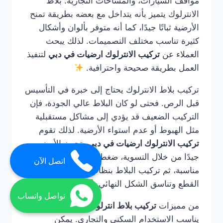
مواقف السيارات، والمساحات التجارية. بلاط
الانترلوك يتميز بأنه يتداخل مع بعضه بطريقة تمنح
الأرضية ثباتًا جيدًا، كما أنه متوفر بألوان وأشكال
كثيرة تناسب مختلف التصميمات. لذلك يبحث
العملاء عن
تركيب الانترلوك ارضيات في دبي
لتنفيذ
العمل بطريقة صحيحة واحترافية.
تركيب بلاط الانترلوك يحتاج إلى خبرة في التأسيس
قبل الرص. فحتى لو كان البلاط عالي الجودة، فإن
التركيب الضعيف قد يؤدي إلى مشاكل مستقبلية
مثل الهبوط أو عدم استواء الأرضية. لذلك تقوم
تركيب الانترلوك ارضيات في دبي
بتجهيز الأرض
جيدًا من خلال التسوية، ضغط التربة، وضع طبقة
اتصل الآن
مناسبة، ثم تركيب البلاط بنظام دقيق يضمن ثبات
القطع وتناسق الشكل النهائي.
تواصل واتساب
من مميزات
تركيب بلاط انترلوك في دبي
أنه
يناسب الاستخدام السكني والتجاري. يمكن