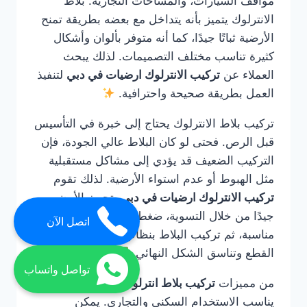
مواقف السيارات، والمساحات التجارية. بلاط
الانترلوك يتميز بأنه يتداخل مع بعضه بطريقة تمنح
الأرضية ثباتًا جيدًا، كما أنه متوفر بألوان وأشكال
كثيرة تناسب مختلف التصميمات. لذلك يبحث
العملاء عن
تركيب الانترلوك ارضيات في دبي
لتنفيذ
العمل بطريقة صحيحة واحترافية.
تركيب بلاط الانترلوك يحتاج إلى خبرة في التأسيس
قبل الرص. فحتى لو كان البلاط عالي الجودة، فإن
التركيب الضعيف قد يؤدي إلى مشاكل مستقبلية
مثل الهبوط أو عدم استواء الأرضية. لذلك تقوم
تركيب الانترلوك ارضيات في دبي
بتجهيز الأرض
جيدًا من خلال التسوية، ضغط التربة، وضع طبقة
اتصل الآن
مناسبة، ثم تركيب البلاط بنظام دقيق يضمن ثبات
القطع وتناسق الشكل النهائي.
تواصل واتساب
من مميزات
تركيب بلاط انترلوك في دبي
أنه
يناسب الاستخدام السكني والتجاري. يمكن