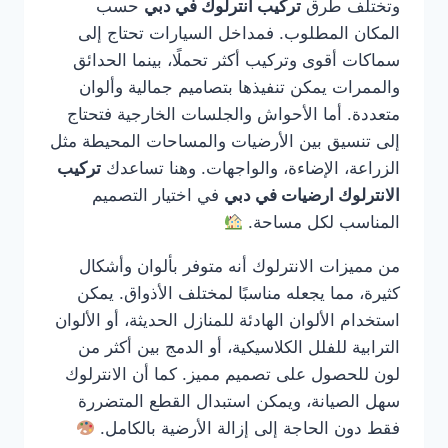
وتختلف طرق
تركيب انترلوك في دبي
حسب
المكان المطلوب. فمداخل السيارات تحتاج إلى
سماكات أقوى وتركيب أكثر تحملًا، بينما الحدائق
والممرات يمكن تنفيذها بتصاميم جمالية وألوان
متعددة. أما الأحواش والجلسات الخارجية فتحتاج
إلى تنسيق بين الأرضيات والمساحات المحيطة مثل
الزراعة، الإضاءة، والواجهات. وهنا تساعدك
تركيب
الانترلوك ارضيات في دبي
في اختيار التصميم
المناسب لكل مساحة.
من مميزات الانترلوك أنه متوفر بألوان وأشكال
كثيرة، مما يجعله مناسبًا لمختلف الأذواق. يمكن
استخدام الألوان الهادئة للمنازل الحديثة، أو الألوان
الترابية للفلل الكلاسيكية، أو الدمج بين أكثر من
لون للحصول على تصميم مميز. كما أن الانترلوك
سهل الصيانة، ويمكن استبدال القطع المتضررة
فقط دون الحاجة إلى إزالة الأرضية بالكامل.