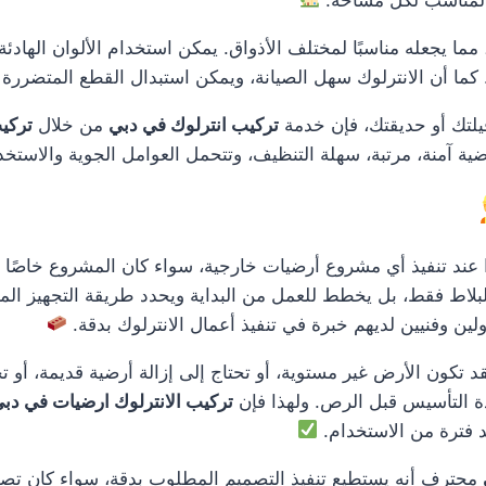
ا يجعله مناسبًا لمختلف الأذواق. يمكن استخدام الألوان الهادئة للم
ما أن الانترلوك سهل الصيانة، ويمكن استبدال القطع المتضررة ف
فيلتك أو حديقتك، فإن خدمة
تركيب انترلوك في دبي
من خلال
تركي
ية آمنة، مرتبة، سهلة التنظيف، وتتحمل العوامل الجوية والاستخ
عند تنفيذ أي مشروع أرضيات خارجية، سواء كان المشروع خاصًا ب
بلاط فقط، بل يخطط للعمل من البداية ويحدد طريقة التجهيز المن
لين وفنيين لديهم خبرة في تنفيذ أعمال الانترلوك بدقة.
 فقد تكون الأرض غير مستوية، أو تحتاج إلى إزالة أرضية قديمة، أ
دة التأسيس قبل الرص. ولهذا فإن
تركيب الانترلوك ارضيات في دب
د فترة من الاستخدام.
محترف أنه يستطيع تنفيذ التصميم المطلوب بدقة، سواء كان تصميمًا