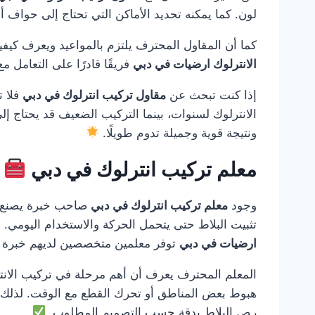
لون. كما يمكنه تحديد الأماكن التي تحتاج إلى حواف أو
كما أن المقاول المحترف يلتزم بالمواعيد ويعرف كيفي
الانترلوك ارضيات في دبي
فريقًا قادرًا على التعامل م
إذا كنت تبحث عن
مقاول تركيب انترلوك في دبي
فلا ت
الانترلوك لسنوات، بينما التركيب الضعيف قد يحتاج إل
ونتيجة قوية وجميلة تدوم طويلًا.
معلم تركيب انترلوك في دبي
وجود
معلم تركيب انترلوك في دبي
صاحب خبرة يصنع فرق
تثبيت البلاط حتى يتحمل الحركة والاستخدام اليومي. ل
ارضيات في دبي
توفر معلمين متخصصين لديهم خبرة ف
المعلم المحترف يعرف أن أهم مرحلة في تركيب الانتر
هبوط بعض المناطق أو تحرك القطع مع الوقت. لذلك
رص البلاط بدقة حسب التصميم المطلوب.