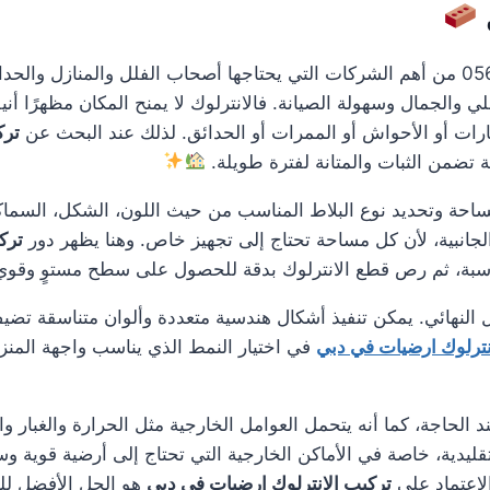
0561986146 من أهم الشركات التي يحتاجها أصحاب الفلل والمنازل وا
الجمال وسهولة الصيانة. فالانترلوك لا يمنح المكان مظهرًا أنيق
ات أو الأحواش أو الممرات أو الحدائق. لذلك عند البحث عن
ترك
 تضمن الثبات والمتانة لفترة طويلة.
مساحة وتحديد نوع البلاط المناسب من حيث اللون، الشكل، السماك
لجانبية، لأن كل مساحة تحتاج إلى تجهيز خاص. وهنا يظهر دور
ترك
ناسبة، ثم رص قطع الانترلوك بدقة للحصول على سطح مستوٍ وقو
 النهائي. يمكن تنفيذ أشكال هندسية متعددة وألوان متناسقة تضيف
نترلوك ارضيات في دبي
في اختيار النمط الذي يناسب واجهة المنزل 
د الحاجة، كما أنه يتحمل العوامل الخارجية مثل الحرارة والغبار و
لتقليدية، خاصة في الأماكن الخارجية التي تحتاج إلى أرضية قوي
لاعتماد على
تركيب الانترلوك ارضيات في دبي
هو الحل الأفضل لل