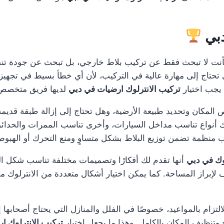
دبي
نت لا تبحث فقط عن تركيب بلاط خارجي، بل تبحث عن جودة تنفي
 تحتاج إلى مهارة عالية في التركيب، لأن أي خطأ بسيط في تجهيز ا
يجب اختيار
تركيب الانترلوك ارضيات في دبي
لديها فريق متخصص و
 المكان وتحديد طبيعة الأرضية، وهل تحتاج إلى إزالة طبقة قديمة
اك أنواع تناسب مداخل السيارات، وأخرى تناسب الممرات والحدا
منظمة تضمن توزيع البلاط بشكل متساوٍ ومنع التحرك أو الهبوط 
وك في دبي
أنها تقدم لك أفكارًا وتصميمات مختلفة تناسب شكل ال
لإبراز المساحة. كما يمكن اختيار أشكال متعددة من الانترلوك م
لتزام بالمواعيد، خصوصًا في الفلل والمنازل التي يحتاج أصحابها إل
وتنظيف المكان بالكامل. وهذا ما يجعل اختيار
تركيب الانترلوك ا