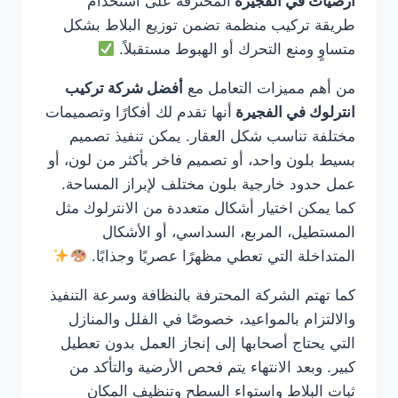
ارضيات في الفجيرة
المحترفة على استخدام
طريقة تركيب منظمة تضمن توزيع البلاط بشكل
متساوٍ ومنع التحرك أو الهبوط مستقبلاً.
من أهم مميزات التعامل مع
أفضل شركة تركيب
انترلوك في الفجيرة
أنها تقدم لك أفكارًا وتصميمات
مختلفة تناسب شكل العقار. يمكن تنفيذ تصميم
بسيط بلون واحد، أو تصميم فاخر بأكثر من لون، أو
عمل حدود خارجية بلون مختلف لإبراز المساحة.
كما يمكن اختيار أشكال متعددة من الانترلوك مثل
المستطيل، المربع، السداسي، أو الأشكال
المتداخلة التي تعطي مظهرًا عصريًا وجذابًا.
كما تهتم الشركة المحترفة بالنظافة وسرعة التنفيذ
والالتزام بالمواعيد، خصوصًا في الفلل والمنازل
التي يحتاج أصحابها إلى إنجاز العمل بدون تعطيل
كبير. وبعد الانتهاء يتم فحص الأرضية والتأكد من
ثبات البلاط واستواء السطح وتنظيف المكان