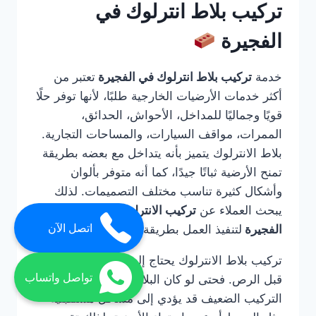
تركيب بلاط انترلوك في
الفجيرة
خدمة
تركيب بلاط انترلوك في الفجيرة
تعتبر من
أكثر خدمات الأرضيات الخارجية طلبًا، لأنها توفر حلًا
قويًا وجماليًا للمداخل، الأحواش، الحدائق،
الممرات، مواقف السيارات، والمساحات التجارية.
بلاط الانترلوك يتميز بأنه يتداخل مع بعضه بطريقة
تمنح الأرضية ثباتًا جيدًا، كما أنه متوفر بألوان
وأشكال كثيرة تناسب مختلف التصميمات. لذلك
يبحث العملاء عن
تركيب الانترلوك ارضيات في
اتصل الآن
الفجيرة
لتنفيذ العمل بطريقة صحيحة واحترافية.
تركيب بلاط الانترلوك يحتاج إلى خبرة في التأسيس
تواصل واتساب
قبل الرص. فحتى لو كان البلاط عالي الجودة، فإن
التركيب الضعيف قد يؤدي إلى مشاكل مستقبلية