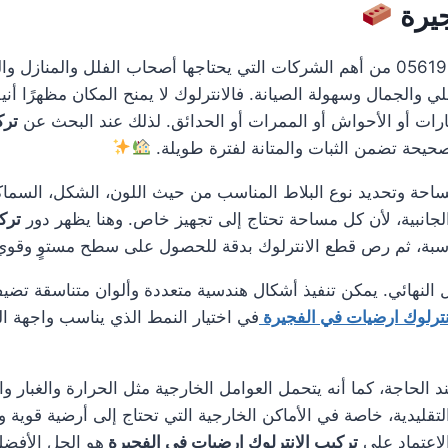
جيرة
0561986146 من أهم الشركات التي يحتاجها أصحاب الفلل والمناز
الجمال وسهولة الصيانة. فالانترلوك لا يمنح المكان مظهرًا أنيق
ات أو الأحواش أو الممرات أو الحدائق. لذلك عند البحث عن
ترك
صحيحة تضمن الثبات والمتانة لفترة طويلة.
مساحة وتحديد نوع البلاط المناسب من حيث اللون، الشكل، السماك
لجانبية، لأن كل مساحة تحتاج إلى تجهيز خاص. وهنا يظهر دور
ترك
ناسبة، ثم رص قطع الانترلوك بدقة للحصول على سطح مستوٍ وقو
 النهائي. يمكن تنفيذ أشكال هندسية متعددة وألوان متناسقة تضيف
نترلوك ارضيات في الفجيرة
في اختيار النمط الذي يناسب واجهة الم
 الحاجة، كما أنه يتحمل العوامل الخارجية مثل الحرارة والغبار و
 التقليدية، خاصة في الأماكن الخارجية التي تحتاج إلى أرضية قو
لاعتماد على
تركيب الانترلوك ارضيات في الفجيرة
هو الحل الأفضل