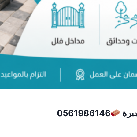
جيرة
0561986146