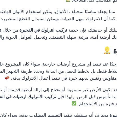
ا يجعله مناسبًا لمختلف الأذواق. يمكن استخدام الألوان الهادئة للم
ما أن الانترلوك سهل الصيانة، ويمكن استبدال القطع المتضررة ف
فيلتك أو حديقتك، فإن خدمة
تركيب انترلوك في الفجيرة
من خلال
ت
حك أرضية آمنة، مرتبة، سهلة التنظيف، وتتحمل العوامل الجوية وا
ة
ًا عند تنفيذ أي مشروع أرضيات خارجية، سواء كان المشروع خاص
بلاط فقط، بل يخطط للعمل من البداية ويحدد طريقة التجهيز المن
مقاولين وفنيين لديهم خبرة في تنفيذ أعمال الانترلوك بدقة.
 فقد تكون الأرض غير مستوية، أو تحتاج إلى إزالة أرضية قديمة، أ
دة التأسيس قبل الرص. ولهذا فإن
تركيب الانترلوك ارضيات في ال
د فترة من الاستخدام.
جيرة
محترف أنه يستطيع تنفيذ التصميم المطلوب بدقة، سواء كان تصمي