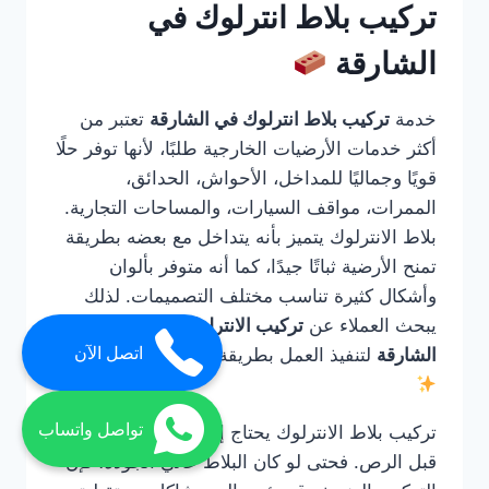
تركيب بلاط انترلوك في
الشارقة
خدمة
تركيب بلاط انترلوك في الشارقة
تعتبر من
أكثر خدمات الأرضيات الخارجية طلبًا، لأنها توفر حلًا
قويًا وجماليًا للمداخل، الأحواش، الحدائق،
الممرات، مواقف السيارات، والمساحات التجارية.
بلاط الانترلوك يتميز بأنه يتداخل مع بعضه بطريقة
تمنح الأرضية ثباتًا جيدًا، كما أنه متوفر بألوان
وأشكال كثيرة تناسب مختلف التصميمات. لذلك
يبحث العملاء عن
تركيب الانترلوك ارضيات في
اتصل الآن
الشارقة
لتنفيذ العمل بطريقة صحيحة واحترافية.
تواصل واتساب
تركيب بلاط الانترلوك يحتاج إلى خبرة في التأسيس
قبل الرص. فحتى لو كان البلاط عالي الجودة، فإن