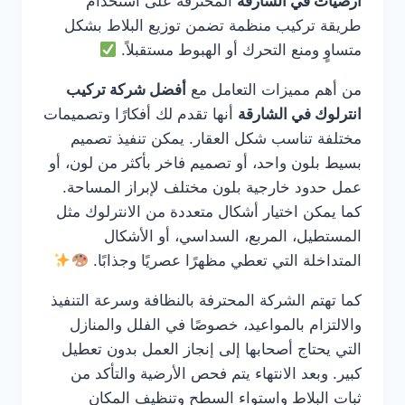
ارضيات في الشارقة
المحترفة على استخدام
طريقة تركيب منظمة تضمن توزيع البلاط بشكل
متساوٍ ومنع التحرك أو الهبوط مستقبلاً.
من أهم مميزات التعامل مع
أفضل شركة تركيب
انترلوك في الشارقة
أنها تقدم لك أفكارًا وتصميمات
مختلفة تناسب شكل العقار. يمكن تنفيذ تصميم
بسيط بلون واحد، أو تصميم فاخر بأكثر من لون، أو
عمل حدود خارجية بلون مختلف لإبراز المساحة.
كما يمكن اختيار أشكال متعددة من الانترلوك مثل
المستطيل، المربع، السداسي، أو الأشكال
المتداخلة التي تعطي مظهرًا عصريًا وجذابًا.
كما تهتم الشركة المحترفة بالنظافة وسرعة التنفيذ
والالتزام بالمواعيد، خصوصًا في الفلل والمنازل
التي يحتاج أصحابها إلى إنجاز العمل بدون تعطيل
كبير. وبعد الانتهاء يتم فحص الأرضية والتأكد من
ثبات البلاط واستواء السطح وتنظيف المكان