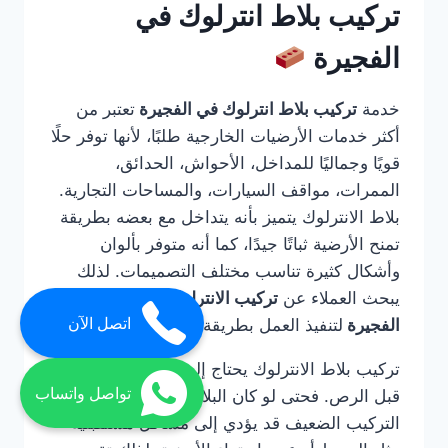
تركيب بلاط انترلوك في
الفجيرة
خدمة
تركيب بلاط انترلوك في الفجيرة
تعتبر من
أكثر خدمات الأرضيات الخارجية طلبًا، لأنها توفر حلًا
قويًا وجماليًا للمداخل، الأحواش، الحدائق،
الممرات، مواقف السيارات، والمساحات التجارية.
بلاط الانترلوك يتميز بأنه يتداخل مع بعضه بطريقة
تمنح الأرضية ثباتًا جيدًا، كما أنه متوفر بألوان
وأشكال كثيرة تناسب مختلف التصميمات. لذلك
يبحث العملاء عن
تركيب الانترلوك ارضيات في
اتصل الآن
الفجيرة
لتنفيذ العمل بطريقة صحيحة واحترافية.
تركيب بلاط الانترلوك يحتاج إلى خبرة في التأسيس
تواصل واتساب
قبل الرص. فحتى لو كان البلاط عالي الجودة، فإن
التركيب الضعيف قد يؤدي إلى مشاكل مستقبلية