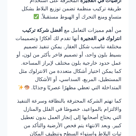
ارضيات في الفجيرة
المحترفة على استخدام
طريقة تركيب منظمة تضمن توزيع البلاط بشكل
متساوٍ ومنع التحرك أو الهبوط مستقبلاً.
من أهم مميزات التعامل مع
أفضل شركة تركيب
انترلوك في الفجيرة
أنها تقدم لك أفكارًا وتصميمات
مختلفة تناسب شكل العقار. يمكن تنفيذ تصميم
بسيط بلون واحد، أو تصميم فاخر بأكثر من لون، أو
عمل حدود خارجية بلون مختلف لإبراز المساحة.
كما يمكن اختيار أشكال متعددة من الانترلوك مثل
المستطيل، المربع، السداسي، أو الأشكال
المتداخلة التي تعطي مظهرًا عصريًا وجذابًا.
كما تهتم الشركة المحترفة بالنظافة وسرعة التنفيذ
والالتزام بالمواعيد، خصوصًا في الفلل والمنازل
التي يحتاج أصحابها إلى إنجاز العمل بدون تعطيل
كبير. وبعد الانتهاء يتم فحص الأرضية والتأكد من
ثبات البلاط واستواء السطح وتنظيف المكان