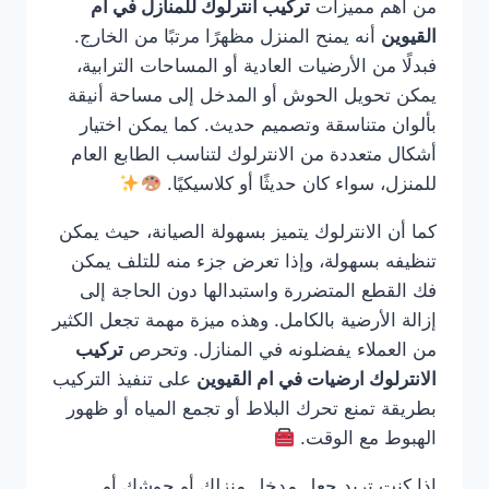
من أهم مميزات
تركيب انترلوك للمنازل في ام
القيوين
أنه يمنح المنزل مظهرًا مرتبًا من الخارج.
فبدلًا من الأرضيات العادية أو المساحات الترابية،
يمكن تحويل الحوش أو المدخل إلى مساحة أنيقة
بألوان متناسقة وتصميم حديث. كما يمكن اختيار
أشكال متعددة من الانترلوك لتناسب الطابع العام
للمنزل، سواء كان حديثًا أو كلاسيكيًا.
كما أن الانترلوك يتميز بسهولة الصيانة، حيث يمكن
تنظيفه بسهولة، وإذا تعرض جزء منه للتلف يمكن
فك القطع المتضررة واستبدالها دون الحاجة إلى
إزالة الأرضية بالكامل. وهذه ميزة مهمة تجعل الكثير
من العملاء يفضلونه في المنازل. وتحرص
تركيب
الانترلوك ارضيات في ام القيوين
على تنفيذ التركيب
بطريقة تمنع تحرك البلاط أو تجمع المياه أو ظهور
الهبوط مع الوقت.
إذا كنت تريد جعل مدخل منزلك أو حوشك أو