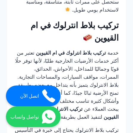
ستحصل على ممرات ثابتة، متناسقة، ومناسبة
لاستخدام يومي طويل.
تركيب بلاط انترلوك في ام
القيوين
خدمة
تركيب بلاط انترلوك في ام القيوين
تعتبر من
أكثر خدمات الأرضيات الخارجية طلبًا، لأنها توفر حلًا
قويًا وجماليًا للمداخل، الأحواش، الحدائق،
الممرات، مواقف السيارات، والمساحات التجارية.
بلاط الانترلوك يتميز بأنه يتداخل مع بعضه بطريقة
تمنح الأرضية ثباتًا جيدًا، كما أنه متوفر بألوان
اتصل الآن
وأشكال كثيرة تناسب مختلف التصميمات. لذلك
يبحث العملاء عن
تركيب الانترلوك ارضيات في ام
القيوين
لتنفيذ العمل بطريقة صحيحة واحترافية.
تواصل واتساب
تركيب بلاط الانترلوك يحتاج إلى خبرة في التأسيس