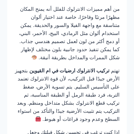
من أهم مميزات الانترلوك للفلل أنه يمنح المكان
مظهرًا مرتبًا وفاخرًا، خاصة عند اختيار ألوان
متناسقة مع واجهة الفيلا والسور والحديقة. يمكن
استخدام ألوان مثل الرمادي، البيج، الأحمر، البني،
أو دمج أكثر من لون لعمل تصميم هندسي جذاب.
كما يمكن تنفيذ حدود جانبية بلون مختلف لإظهار
شكل الممرات والمداخل بطريقة أنيقة.
تهتم
تركيب الانترلوك ارضيات في ام القيوين
بتجهيز
الأرض جيدًا قبل التركيب، لأن قوة الانترلوك تعتمد
على التأسيس السليم. يتم تسوية الأرض، ضغط
التربة، فرد طبقة الرمل أو الطبقة المناسبة، ثم
تركيب قطع الانترلوك بشكل متداخل ومنظم. وبعد
التركيب يتم تثبيت الأرضية جيدًا والتأكد من استواء
السطح وعدم وجود فراغات أو هبوط.
إذا كنت ترغب في تحسين شكل فيلتك وجعل