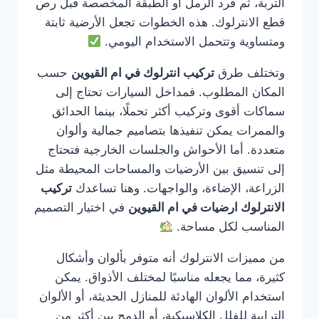
التربة، ثم فرد الرمل أو الطبقة المخصصة قبل رص
قطع الانترلوك. هذه الخطوات تجعل الأرضية ثابتة
ومتساوية وتتحمل الاستخدام اليومي.
وتختلف طرق
تركيب انترلوك في ام القيوين
حسب
المكان المطلوب. فمداخل السيارات تحتاج إلى
سماكات أقوى وتركيب أكثر تحملًا، بينما الحدائق
والممرات يمكن تنفيذها بتصاميم جمالية وألوان
متعددة. أما الأحواش والجلسات الخارجية فتحتاج
إلى تنسيق بين الأرضيات والمساحات المحيطة مثل
الزراعة، الإضاءة، والواجهات. وهنا تساعدك
تركيب
الانترلوك ارضيات في ام القيوين
في اختيار التصميم
المناسب لكل مساحة.
من مميزات الانترلوك أنه متوفر بألوان وأشكال
كثيرة، مما يجعله مناسبًا لمختلف الأذواق. يمكن
استخدام الألوان الهادئة للمنازل الحديثة، أو الألوان
الترابية للفلل الكلاسيكية، أو الدمج بين أكثر من