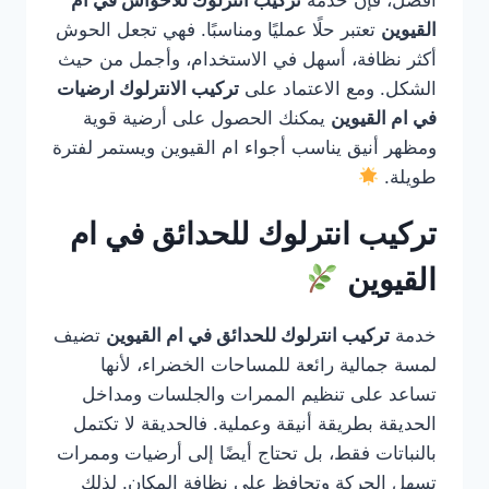
أفضل، فإن خدمة
تركيب انترلوك للأحواش في ام
القيوين
تعتبر حلًا عمليًا ومناسبًا. فهي تجعل الحوش
أكثر نظافة، أسهل في الاستخدام، وأجمل من حيث
الشكل. ومع الاعتماد على
تركيب الانترلوك ارضيات
في ام القيوين
يمكنك الحصول على أرضية قوية
ومظهر أنيق يناسب أجواء ام القيوين ويستمر لفترة
طويلة.
تركيب انترلوك للحدائق في ام
القيوين
خدمة
تركيب انترلوك للحدائق في ام القيوين
تضيف
لمسة جمالية رائعة للمساحات الخضراء، لأنها
تساعد على تنظيم الممرات والجلسات ومداخل
الحديقة بطريقة أنيقة وعملية. فالحديقة لا تكتمل
بالنباتات فقط، بل تحتاج أيضًا إلى أرضيات وممرات
تسهل الحركة وتحافظ على نظافة المكان. لذلك