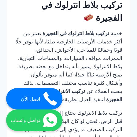
تركيب بلاط انترلوك في
الفجيرة
خدمة
تركيب بلاط انترلوك في الفجيرة
تعتبر من
أكثر خدمات الأرضيات الخارجية طلبًا، لأنها توفر حلًا
قويًا وجماليًا للمداخل، الأحواش، الحدائق،
الممرات، مواقف السيارات، والمساحات التجارية.
بلاط الانترلوك يتميز بأنه يتداخل مع بعضه بطريقة
تمنح الأرضية ثباتًا جيدًا، كما أنه متوفر بألوان
وأشكال كثيرة تناسب مختلف التصميمات. لذلك
يبحث العملاء عن
تركيب الانترلوك ارضيات في
اتصل الآن
الفجيرة
لتنفيذ العمل بطريقة صحيحة واحترافية.
تركيب بلاط الانترلوك يحتاج إلى خبرة في التأسيس
تواصل واتساب
قبل الرص. فحتى لو كان البلاط عالي الجودة، فإن
التركيب الضعيف قد يؤدي إلى مشاكل مستقبلية