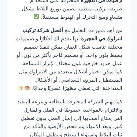
ارضيات في الفجيرة
المحترفة على استخدام
طريقة تركيب منظمة تضمن توزيع البلاط بشكل
متساوٍ ومنع التحرك أو الهبوط مستقبلاً.
من أهم مميزات التعامل مع
أفضل شركة تركيب
انترلوك في الفجيرة
أنها تقدم لك أفكارًا وتصميمات
مختلفة تناسب شكل العقار. يمكن تنفيذ تصميم
بسيط بلون واحد، أو تصميم فاخر بأكثر من لون، أو
عمل حدود خارجية بلون مختلف لإبراز المساحة.
كما يمكن اختيار أشكال متعددة من الانترلوك مثل
المستطيل، المربع، السداسي، أو الأشكال
المتداخلة التي تعطي مظهرًا عصريًا وجذابًا.
كما تهتم الشركة المحترفة بالنظافة وسرعة التنفيذ
والالتزام بالمواعيد، خصوصًا في الفلل والمنازل
التي يحتاج أصحابها إلى إنجاز العمل بدون تعطيل
كبير. وبعد الانتهاء يتم فحص الأرضية والتأكد من
ثبات البلاط واستواء السطح وتنظيف المكان