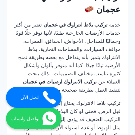
عجمان
خدمة
تركيب بلاط انترلوك في عجمان
تعتبر من أكثر
خدمات الأرضيات الخارجية طلبًا، لأنها توفر حلًا قويًا
وجماليًا للمداخل، الأحواش، الحدائق، الممرات،
مواقف السيارات، والمساحات التجارية. بلاط
الانترلوك يتميز بأنه يتداخل مع بعضه بطريقة تمنح
الأرضية ثباتًا جيدًا، كما أنه متوفر بألوان وأشكال
كثيرة تناسب مختلف التصميمات. لذلك يبحث
العملاء عن
تركيب الانترلوك ارضيات في عجمان
لتنفيذ العمل بطريقة صحيحة واحترافية.
اتصل الآن
تركيب بلاط الانترلوك يحتاج إلى خبرة في التأسيس
قبل الرص. فحتى لو كان البلاط عالي الجودة، فإن
تواصل واتساب
التركيب الضعيف قد يؤدي إلى مشاكل مستقبلية
مثل الهبوط أو عدم استواء الأرضية. لذلك تقوم