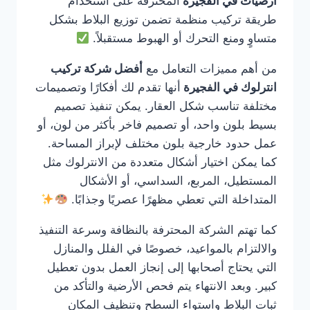
ارضيات في الفجيرة
المحترفة على استخدام
طريقة تركيب منظمة تضمن توزيع البلاط بشكل
متساوٍ ومنع التحرك أو الهبوط مستقبلاً.
من أهم مميزات التعامل مع
أفضل شركة تركيب
انترلوك في الفجيرة
أنها تقدم لك أفكارًا وتصميمات
مختلفة تناسب شكل العقار. يمكن تنفيذ تصميم
بسيط بلون واحد، أو تصميم فاخر بأكثر من لون، أو
عمل حدود خارجية بلون مختلف لإبراز المساحة.
كما يمكن اختيار أشكال متعددة من الانترلوك مثل
المستطيل، المربع، السداسي، أو الأشكال
المتداخلة التي تعطي مظهرًا عصريًا وجذابًا.
كما تهتم الشركة المحترفة بالنظافة وسرعة التنفيذ
والالتزام بالمواعيد، خصوصًا في الفلل والمنازل
التي يحتاج أصحابها إلى إنجاز العمل بدون تعطيل
كبير. وبعد الانتهاء يتم فحص الأرضية والتأكد من
ثبات البلاط واستواء السطح وتنظيف المكان