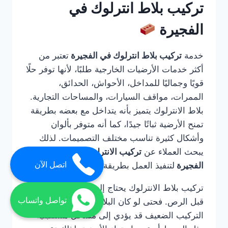
تركيب بلاط انترلوك في
الفجيرة
خدمة
تركيب بلاط انترلوك في الفجيرة
تعتبر من
أكثر خدمات الأرضيات الخارجية طلبًا، لأنها توفر حلًا
قويًا وجماليًا للمداخل، الأحواش، الحدائق،
الممرات، مواقف السيارات، والمساحات التجارية.
بلاط الانترلوك يتميز بأنه يتداخل مع بعضه بطريقة
تمنح الأرضية ثباتًا جيدًا، كما أنه متوفر بألوان
وأشكال كثيرة تناسب مختلف التصميمات. لذلك
يبحث العملاء عن
تركيب الانترلوك ارضيات في
اتصل الآن
الفجيرة
لتنفيذ العمل بطريقة صحيحة واحترافية.
تركيب بلاط الانترلوك يحتاج إلى خبرة في التأسيس
تواصل واتساب
قبل الرص. فحتى لو كان البلاط عالي الجودة، فإن
التركيب الضعيف قد يؤدي إلى مشاكل مستقبلية