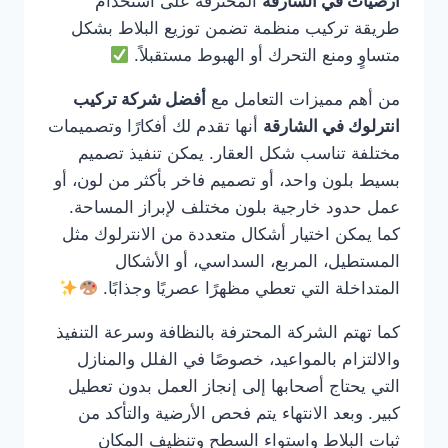
ارضيات في الشارقة
المحترفة على استخدام
طريقة تركيب منظمة تضمن توزيع البلاط بشكل
متساوٍ ومنع التحرك أو الهبوط مستقبلاً.
من أهم مميزات التعامل مع
أفضل شركة تركيب
انترلوك في الشارقة
أنها تقدم لك أفكارًا وتصميمات
مختلفة تناسب شكل العقار. يمكن تنفيذ تصميم
بسيط بلون واحد، أو تصميم فاخر بأكثر من لون، أو
عمل حدود خارجية بلون مختلف لإبراز المساحة.
كما يمكن اختيار أشكال متعددة من الانترلوك مثل
المستطيل، المربع، السداسي، أو الأشكال
المتداخلة التي تعطي مظهرًا عصريًا وجذابًا.
كما تهتم الشركة المحترفة بالنظافة وسرعة التنفيذ
والالتزام بالمواعيد، خصوصًا في الفلل والمنازل
التي يحتاج أصحابها إلى إنجاز العمل بدون تعطيل
كبير. وبعد الانتهاء يتم فحص الأرضية والتأكد من
ثبات البلاط واستواء السطح وتنظيف المكان