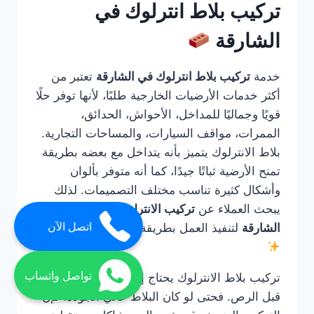
تركيب بلاط انترلوك في
الشارقة
خدمة
تركيب بلاط انترلوك في الشارقة
تعتبر من
أكثر خدمات الأرضيات الخارجية طلبًا، لأنها توفر حلًا
قويًا وجماليًا للمداخل، الأحواش، الحدائق،
الممرات، مواقف السيارات، والمساحات التجارية.
بلاط الانترلوك يتميز بأنه يتداخل مع بعضه بطريقة
تمنح الأرضية ثباتًا جيدًا، كما أنه متوفر بألوان
وأشكال كثيرة تناسب مختلف التصميمات. لذلك
يبحث العملاء عن
تركيب الانترلوك ارضيات في
اتصل الآن
الشارقة
لتنفيذ العمل بطريقة صحيحة واحترافية.
تواصل واتساب
تركيب بلاط الانترلوك يحتاج إلى خبرة في التأسيس
قبل الرص. فحتى لو كان البلاط عالي الجودة، فإن