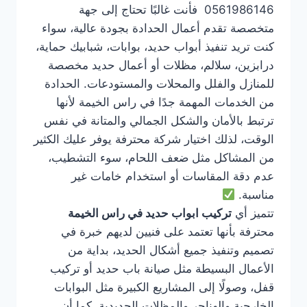
0561986146 فأنت غالبًا تحتاج إلى جهة
متخصصة تقدم أعمال الحدادة بجودة عالية، سواء
كنت تريد تنفيذ أبواب حديد، بوابات، شبابيك حماية،
درابزين، سلالم، مظلات أو أعمال حديد مخصصة
للمنازل والفلل والمحلات والمستودعات. الحدادة
من الخدمات المهمة جدًا في راس الخيمة لأنها
ترتبط بالأمان والشكل الجمالي والمتانة في نفس
الوقت، لذلك اختيار شركة محترفة يوفر عليك الكثير
من المشاكل مثل ضعف اللحام، سوء التشطيب،
عدم دقة المقاسات أو استخدام خامات غير
مناسبة.
تتميز أي
تركيب ابواب حديد في راس الخيمة
محترفة بأنها تعتمد على فنيين لديهم خبرة في
تصميم وتنفيذ جميع أشكال الحديد، بداية من
الأعمال البسيطة مثل صيانة باب حديد أو تركيب
قفل، وصولًا إلى المشاريع الكبيرة مثل البوابات
الخارجية والهناجر والمظلات الحديدية. كما أن