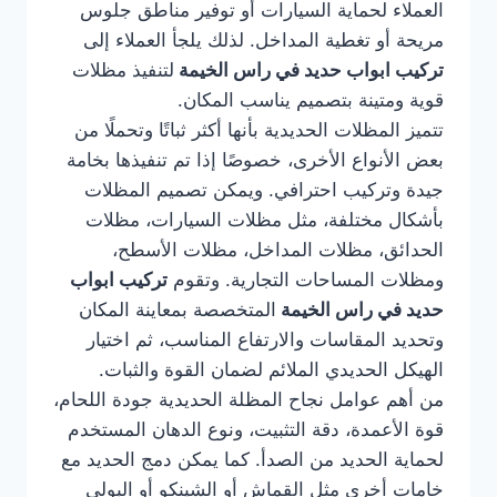
العملاء لحماية السيارات أو توفير مناطق جلوس
مريحة أو تغطية المداخل. لذلك يلجأ العملاء إلى
تركيب ابواب حديد في راس الخيمة
لتنفيذ مظلات
قوية ومتينة بتصميم يناسب المكان.
تتميز المظلات الحديدية بأنها أكثر ثباتًا وتحملًا من
بعض الأنواع الأخرى، خصوصًا إذا تم تنفيذها بخامة
جيدة وتركيب احترافي. ويمكن تصميم المظلات
بأشكال مختلفة، مثل مظلات السيارات، مظلات
الحدائق، مظلات المداخل، مظلات الأسطح،
ومظلات المساحات التجارية. وتقوم
تركيب ابواب
حديد في راس الخيمة
المتخصصة بمعاينة المكان
وتحديد المقاسات والارتفاع المناسب، ثم اختيار
الهيكل الحديدي الملائم لضمان القوة والثبات.
من أهم عوامل نجاح المظلة الحديدية جودة اللحام،
قوة الأعمدة، دقة التثبيت، ونوع الدهان المستخدم
لحماية الحديد من الصدأ. كما يمكن دمج الحديد مع
خامات أخرى مثل القماش أو الشينكو أو البولي