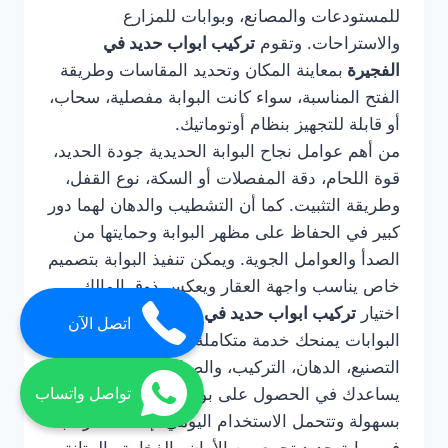
للمستودعات والمصانع، وبوابات للمزارع
والاستراحات. وتقوم
تركيب ابواب حديد في
الفجيرة
بمعاينة المكان وتحديد المقاسات وطريقة
الفتح المناسبة، سواء كانت البوابة مفصلية، سحاب،
أو قابلة للتجهيز بنظام أوتوماتيك.
من أهم عوامل نجاح البوابة الحديدية جودة الحديد،
قوة اللحام، دقة المفصلات أو السكة، نوع القفل،
وطريقة التثبيت. كما أن التشطيب والدهان لهما دور
كبير في الحفاظ على مظهر البوابة وحمايتها من
الصدأ والعوامل الجوية. ويمكن تنفيذ البوابة بتصميم
خاص يناسب واجهة العقار ويعكس ذوق المالك.
اختيار
تركيب ابواب حديد في الفجيرة
لتركيب
اتصل الآن
البوابات يمنحك خدمة متكاملة تشمل التصميم،
التصنيع، الدهان، التركيب، والصيانة عند الحاجة. كما
يساعدك في الحصول على بوابة قوية تعمل
تواصل واتساب
بسهولة وتتحمل الاستخدام اليومي. إذا كنت ترغب