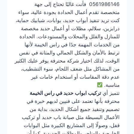
0561986146 فأنت غالبًا تحتاج إلى جهة
متخصصة تقدم أعمال الحدادة بجودة عالية، سواء
كنت تريد تنفيذ أبواب حديد، بوابات، شبابيك حماية،
درابزين، سلالم، مظلات أو أعمال حديد مخصصة
للمنازل والفلل والمحلات والمستودعات. الحدادة
من الخدمات المهمة جدًا في راس الخيمة لأنها
ترتبط بالأمان والشكل الجمالي والمتانة في نفس
الوقت، لذلك اختيار شركة محترفة يوفر عليك الكثير
من المشاكل مثل ضعف اللحام، سوء التشطيب،
عدم دقة المقاسات أو استخدام خامات غير
مناسبة.
تتميز أي
تركيب ابواب حديد في راس الخيمة
محترفة بأنها تعتمد على فنيين لديهم خبرة في
تصميم وتنفيذ جميع أشكال الحديد، بداية من
الأعمال البسيطة مثل صيانة باب حديد أو تركيب
قفل، وصولًا إلى المشاريع الكبيرة مثل البوابات
الخارجية والهناجر والمظلات الحديدية. كما أن