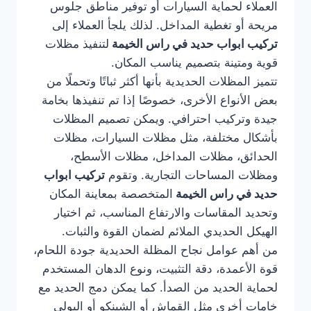
العملاء لحماية السيارات أو توفير مناطق جلوس
مريحة أو تغطية المداخل. لذلك يلجأ العملاء إلى
تركيب ابواب حديد في راس الخيمة
لتنفيذ مظلات
قوية ومتينة بتصميم يناسب المكان.
تتميز المظلات الحديدية بأنها أكثر ثباتًا وتحملًا من
بعض الأنواع الأخرى، خصوصًا إذا تم تنفيذها بخامة
جيدة وتركيب احترافي. ويمكن تصميم المظلات
بأشكال مختلفة، مثل مظلات السيارات، مظلات
الحدائق، مظلات المداخل، مظلات الأسطح،
ومظلات المساحات التجارية. وتقوم
تركيب ابواب
حديد في راس الخيمة
المتخصصة بمعاينة المكان
وتحديد المقاسات والارتفاع المناسب، ثم اختيار
الهيكل الحديدي الملائم لضمان القوة والثبات.
من أهم عوامل نجاح المظلة الحديدية جودة اللحام،
قوة الأعمدة، دقة التثبيت، ونوع الدهان المستخدم
لحماية الحديد من الصدأ. كما يمكن دمج الحديد مع
خامات أخرى مثل القماش أو الشينكو أو البولي