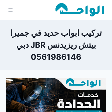
لتجاوز
لى
لمحتوى
تركيب ابواب حديد في جميرا
بيتش ريزيدنس JBR دبي
0561986146