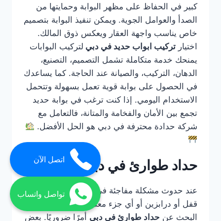
كبير في الحفاظ على مظهر البوابة وحمايتها من
الصدأ والعوامل الجوية. ويمكن تنفيذ البوابة بتصميم
خاص يناسب واجهة العقار ويعكس ذوق المالك.
اختيار
تركيب ابواب حديد في دبي
لتركيب البوابات
يمنحك خدمة متكاملة تشمل التصميم، التصنيع،
الدهان، التركيب، والصيانة عند الحاجة. كما يساعدك
في الحصول على بوابة قوية تعمل بسهولة وتتحمل
الاستخدام اليومي. إذا كنت ترغب في بوابة حديد
تجمع بين الأمان والفخامة والمتانة، فالتعامل مع
شركة حدادة محترفة في دبي هو الحل الأفضل.
اتصل الآن
حداد طوارئ في دبي
عند حدوث مشكلة مفاجئة في باب حديد أو بوابة أو
تواصل واتساب
قفل أو درابزين أو أي جزء معدني مهم، يصبح
البحث عن
حداد طوارئ في دبي
أمرًا ضروريًا. بعض