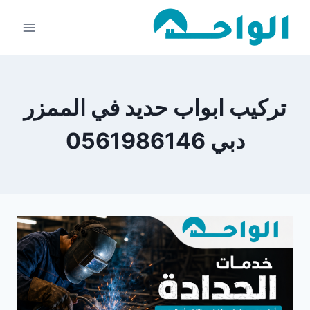
لتجاوز
لى
لمحتوى
تركيب ابواب حديد في الممزر
دبي 0561986146