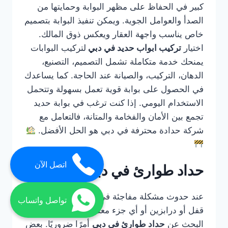
كبير في الحفاظ على مظهر البوابة وحمايتها من
الصدأ والعوامل الجوية. ويمكن تنفيذ البوابة بتصميم
خاص يناسب واجهة العقار ويعكس ذوق المالك.
اختيار
تركيب ابواب حديد في دبي
لتركيب البوابات
يمنحك خدمة متكاملة تشمل التصميم، التصنيع،
الدهان، التركيب، والصيانة عند الحاجة. كما يساعدك
في الحصول على بوابة قوية تعمل بسهولة وتتحمل
الاستخدام اليومي. إذا كنت ترغب في بوابة حديد
تجمع بين الأمان والفخامة والمتانة، فالتعامل مع
شركة حدادة محترفة في دبي هو الحل الأفضل.
اتصل الآن
حداد طوارئ في دبي
عند حدوث مشكلة مفاجئة في باب حديد أو بوابة أو
تواصل واتساب
قفل أو درابزين أو أي جزء معدني مهم، يصبح
البحث عن
حداد طوارئ في دبي
أمرًا ضروريًا. بعض