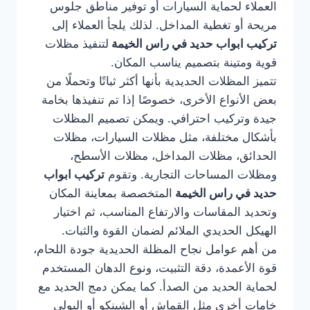
العملاء لحماية السيارات أو توفير مناطق جلوس
مريحة أو تغطية المداخل. لذلك يلجأ العملاء إلى
تركيب ابواب حديد في راس الخيمة
لتنفيذ مظلات
قوية ومتينة بتصميم يناسب المكان.
تتميز المظلات الحديدية بأنها أكثر ثباتًا وتحملًا من
بعض الأنواع الأخرى، خصوصًا إذا تم تنفيذها بخامة
جيدة وتركيب احترافي. ويمكن تصميم المظلات
بأشكال مختلفة، مثل مظلات السيارات، مظلات
الحدائق، مظلات المداخل، مظلات الأسطح،
ومظلات المساحات التجارية. وتقوم
تركيب ابواب
حديد في راس الخيمة
المتخصصة بمعاينة المكان
وتحديد المقاسات والارتفاع المناسب، ثم اختيار
الهيكل الحديدي الملائم لضمان القوة والثبات.
من أهم عوامل نجاح المظلة الحديدية جودة اللحام،
قوة الأعمدة، دقة التثبيت، ونوع الدهان المستخدم
لحماية الحديد من الصدأ. كما يمكن دمج الحديد مع
خامات أخرى مثل القماش أو الشينكو أو البولي