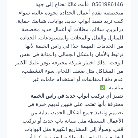
0561986146 فأنت غالبًا تحتاج إلى جهة
متخصصة تقدم أعمال الحدادة بجودة عالية، سواء
كنت تريد تنفيذ أبواب حديد، بوابات، شبابيك حماية،
درابزين، سلالم، مظلات أو أعمال حديد مخصصة
للمنازل والفلل والمحلات والمستودعات. الحدادة
من الخدمات المهمة جدًا في راس الخيمة لأنها
ترتبط بالأمان والشكل الجمالي والمتانة في نفس
الوقت، لذلك اختيار شركة محترفة يوفر عليك الكثير
من المشاكل مثل ضعف اللحام، سوء التشطيب،
عدم دقة المقاسات أو استخدام خامات غير
مناسبة.
تتميز أي
تركيب ابواب حديد في راس الخيمة
محترفة بأنها تعتمد على فنيين لديهم خبرة في
تصميم وتنفيذ جميع أشكال الحديد، بداية من
الأعمال البسيطة مثل صيانة باب حديد أو تركيب
قفل، وصولًا إلى المشاريع الكبيرة مثل البوابات
الخارجية والهناجر والمظلات الحديدية. كما أن