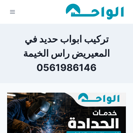
لتجاوز
لى
لمحتوى
تركيب ابواب حديد في
المعيريض راس الخيمة
0561986146