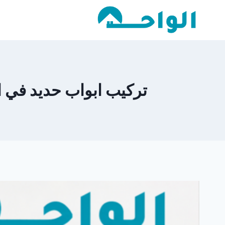
لتجاوز
لى
لمحتوى
تركيب ابواب حديد في المدينة العالمية  City