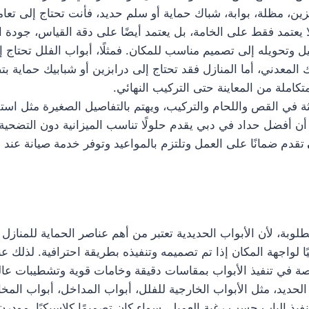
ين، مظلة، بوابة، شباك حماية أو سلم حديد، فأنت تحتاج إلى تعا
 يعتمد فقط على الخامة، بل يعتمد أيضًا على دقة القياس، جودة ا
تحويله إلى تصميم مناسب للمكان. فمثلًا، أبواب الفلل تحتاج إل
ك المعدني، أما المنازل فقد تحتاج إلى درابزين أو شبابيك حماية 
املة من المعاينة حتى التركيب النهائي.
 في القص واللحام والتركيب، ويهتم بالتفاصيل الصغيرة مثل است
 أفضل حداد في دبي يقدم حلولًا تناسب الميزانية دون التضحية ب
تقدم ضمانًا على العمل وتلتزم بالمواعيد وتوفر خدمة صيانة عن
وبة، لأن الأبواب الحديدية تعتبر من أهم عناصر الحماية للمنازل و
يًا لواجهة المكان إذا تم تصميمه وتنفيذه بطريقة احترافية. لذلك
 في تنفيذ الأبواب بمقاسات دقيقة وخامات قوية وتشطيبات عالي
حديد، مثل الأبواب الخارجية للفلل، أبواب المداخل، أبواب المخا
فيذ الباب حسب رغبة العميل، سواء كان تصميمًا كلاسيكيًا، مودرن، 