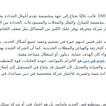
عند البحث عن تركيب ابواب حديد في دبي 0561986146 فأنت غالبًا تحتاج إلى جهة متخصصة 
 مخصصة للمنازل والفلل والمحلات والمستودعات. الحدادة من الخد
ار شركة محترفة يوفر عليك الكثير من المشاكل مثل ضعف اللحا
مد على فنيين لديهم خبرة في تصميم وتنفيذ جميع أشكال الحديد، ب
الخارجية والهناجر والمظلات الحديدية. كما أن الشركة الجيدة تهتم
 كان الهدف حماية، ديكور، أو استغلال مساحة معينة.
 حديد في دبي
هو الالتزام بالمواعيد، جودة الخامات، قوة التشطي
لصيانة والتعديل، لأن العميل قد يحتاج في المستقبل إلى إصلاح أو
ادة متينة وعصرية، فاختيار شركة متخصصة في دبي يساعدك في ا
تطيع قص الحديد ولحامه، بل هو اختيار فني أو شركة تمتلك الخ