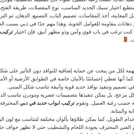
يع اختيار سمك الحديد المناسب، نوع المفصلات، طريقة الفتح، و
لمعاينة، أخذ المقاسات، تصميم الباب، التصنيع، الدهان، ثم الت
 دهانات مقاومة للعوامل الجوية. وهذا مهم جدًا في دبي بسبب الح
 كنت ترغب في باب قوي وآمن وذو مظهر أنيق، فإن اختيار
تركيب 
ت.
ة لكل من يبحث عن حماية إضافية للنوافذ دون التأثير على شكل ا
ا أنها تعطي إحساسًا بالأمان خاصة في الطوابق الأرضية أو الأما
تصميم وتنفيذ نوافذ حديد قوية وأنيقة تناسب شكل المبنى.
 شكل مزعج، بل يمكن تنفيذها بتصميمات عصرية ومودرن تناسب ال
 حسب رغبة العميل. وتقوم
تركيب ابواب حديد في دبي
المحترفة 
 والمتانة.
دام الطويل، كما يمكن طلاؤها بألوان مختلفة لتتناسب مع لون الو
هتم الفني المحترف بجودة اللحام والتشطيب حتى لا تظهر حواف ح