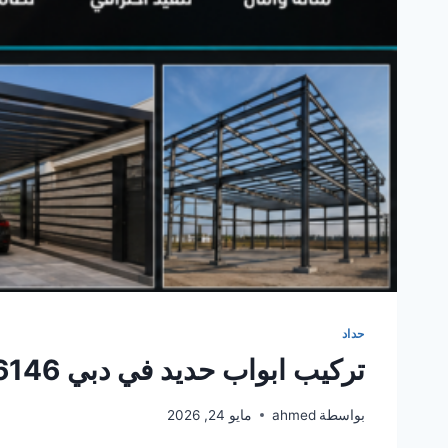
حداد
تركيب ابواب حديد في دبي 0561986146
بواسطة
ahmed
مايو 24, 2026