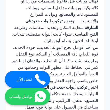
فهناك بوابات فلل فاخرة بتصميمات مودرن أو
كلاسيكية، وبوابات مداخل للمباني، وبوابات
للمستودعات والمصانع، وبوابات للمزارع
والاستراحات. وتقوم
تركيب ابواب حديد في
الشارقة
بمعاينة المكان وتحديد المقاسات وطريقة
الفتح المناسبة، سواء كانت البوابة مفصلية، سحاب،
أو قابلة للتجهيز بنظام أوتوماتيك.
من أهم عوامل نجاح البوابة الحديدية جودة الحديد،
قوة اللحام، دقة المفصلات أو السكة، نوع القفل،
وطريقة التثبيت. كما أن التشطيب والدهان لهما دور
كبير في الحفاظ على مظهر البوابة وحمايتها من
الصدأ والعوامل الجوية. ويمكن تنفيذ البوابة بتصميم
اتصل الآن
خاص يناسب واجهة العقار ويعكس ذوق المالك.
اختيار
تركيب ابواب حديد في الشارقة
لتركيب
البوابات يمنحك خدمة متكاملة تشمل التصميم،
تواصل واتساب
التصنيع، الدهان، التركيب، والصيانة عند الحاجة. كما
يساعدك في الحصول على بوابة قوية تعمل