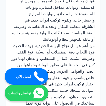
فهناك بوابات فلل فاخرة بتصميمات مودرن أو
كلاسيكية، وبوابات مداخل للمباني، وبوابات
للمستودعات والمصانع، وبوابات للمزارع
والاستراحات. وتقوم
تركيب ابواب حديد في
الشارقة
بمعاينة المكان وتحديد المقاسات وطريقة
الفتح المناسبة، سواء كانت البوابة مفصلية، سحاب،
أو قابلة للتجهيز بنظام أوتوماتيك.
من أهم عوامل نجاح البوابة الحديدية جودة الحديد،
قوة اللحام، دقة المفصلات أو السكة، نوع القفل،
وطريقة التثبيت. كما أن التشطيب والدهان لهما دور
كبير في الحفاظ على مظهر البوابة وحمايتها من
الصدأ والعوامل الجوية. ويمكن تنفيذ البوابة بتصميم
اتصل الآن
خاص يناسب واجهة العقار ويعكس ذوق المالك.
اختيار
تركيب ابواب حديد في الشارقة
لتركيب
البوابات يمنحك خدمة متكاملة تشمل التصميم،
تواصل واتساب
التصنيع، الدهان، التركيب، والصيانة عند الحاجة. كما
يساعدك في الحصول على بوابة قوية تعمل