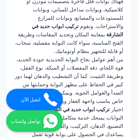
فهناك بوابات فلل فاخرة بتصميمات مودرن أو
كلاسيكية، وبوابات مداخل للمباني، وبوابات
للمستودعات والمصانع، وبوابات للمزارع
والاستراحات. وتقوم
تركيب ابواب حديد في
الشارقة
بمعاينة المكان وتحديد المقاسات وطريقة
الفتح المناسبة، سواء كانت البوابة مفصلية، سحاب،
أو قابلة للتجهيز بنظام أوتوماتيك.
من أهم عوامل نجاح البوابة الحديدية جودة الحديد،
قوة اللحام، دقة المفصلات أو السكة، نوع القفل،
وطريقة التثبيت. كما أن التشطيب والدهان لهما دور
كبير في الحفاظ على مظهر البوابة وحمايتها من
الصدأ والعوامل الجوية. ويمكن تنفيذ البوابة بتصميم
اتصل الآن
خاص يناسب واجهة العقار ويعكس ذوق المالك.
اختيار
تركيب ابواب حديد في الشارقة
لتركيب
البوابات يمنحك خدمة متكاملة تشمل التصميم،
تواصل واتساب
التصنيع، الدهان، التركيب، والصيانة عند الحاجة. كما
يساعدك في الحصول على بوابة قوية تعمل