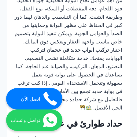
من أهم عوامل نجاح البوابة الحديدية جودة الحديد،
قوة اللحام، دقة المفصلات أو السكة، نوع القفل،
وطريقة التثبيت. كما أن التشطيب والدهان لهما دور
كبير في الحفاظ على مظهر البوابة وحمايتها من
الصدأ والعوامل الجوية. ويمكن تنفيذ البوابة بتصميم
خاص يناسب واجهة العقار ويعكس ذوق المالك.
اختيار
تركيب ابواب حديد في عجمان
لتركيب
البوابات يمنحك خدمة متكاملة تشمل التصميم،
التصنيع، الدهان، التركيب، والصيانة عند الحاجة. كما
يساعدك في الحصول على بوابة قوية تعمل
بسهولة وتتحمل الاستخدام اليومي. إذا كنت ترغب
في بوابة حديد تجمع بين الأمان والفخامة والمتانة،
اتصل الآن
فالتعامل مع شركة حدادة محترفة في عجمان هو
الحل الأفضل.
تواصل واتساب
حداد طوارئ في عجمان