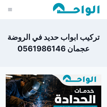
لتجاوز
لى
لمحتوى
تركيب ابواب حديد في الروضة
عجمان 0561986146