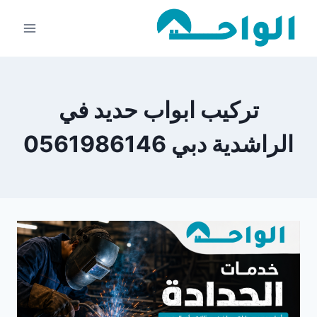
لتجاوز
لى
لمحتوى
تركيب ابواب حديد في
الراشدية دبي 0561986146