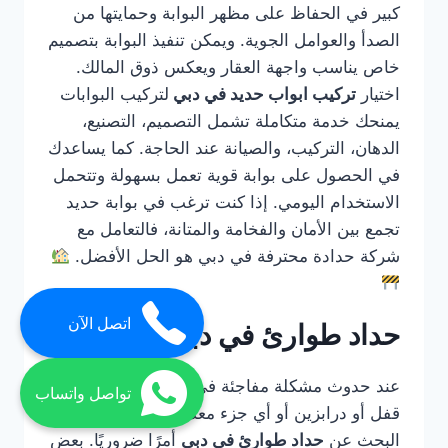
كبير في الحفاظ على مظهر البوابة وحمايتها من
الصدأ والعوامل الجوية. ويمكن تنفيذ البوابة بتصميم
خاص يناسب واجهة العقار ويعكس ذوق المالك.
اختيار
تركيب ابواب حديد في دبي
لتركيب البوابات
يمنحك خدمة متكاملة تشمل التصميم، التصنيع،
الدهان، التركيب، والصيانة عند الحاجة. كما يساعدك
في الحصول على بوابة قوية تعمل بسهولة وتتحمل
الاستخدام اليومي. إذا كنت ترغب في بوابة حديد
تجمع بين الأمان والفخامة والمتانة، فالتعامل مع
شركة حدادة محترفة في دبي هو الحل الأفضل.
اتصل الآن
حداد طوارئ في دبي
عند حدوث مشكلة مفاجئة في باب حديد أو بوابة أو
تواصل واتساب
قفل أو درابزين أو أي جزء معدني مهم، يصبح
البحث عن
حداد طوارئ في دبي
أمرًا ضروريًا. بعض