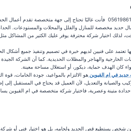
عند البحث عن تركيب ابواب حديد في ام القيوين 0561986146 فأنت غالبًا تحتاج إلى ج
مال حديد مخصصة للمنازل والفلل والمحلات والمستودعات. الحدادة
وقت، لذلك اختيار شركة محترفة يوفر عليك الكثير من المشاكل 
ها تعتمد على فنيين لديهم خبرة في تصميم وتنفيذ جميع أشكال الح
ات الخارجية والهناجر والمظلات الحديدية. كما أن الشركة الجيدة ته
 كان الهدف حماية، ديكور، أو استغلال مساحة معينة.
حديد في ام القيوين
هو الالتزام بالمواعيد، جودة الخامات، قوة 
 والصيانة والتعديل، لأن العميل قد يحتاج في المستقبل إلى إصلا
 حدادة متينة وعصرية، فاختيار شركة متخصصة في ام القيوين يسا
شخص يستطيع قص الحديد ولحامه، بل هو اختيار فني أو شركة تمت