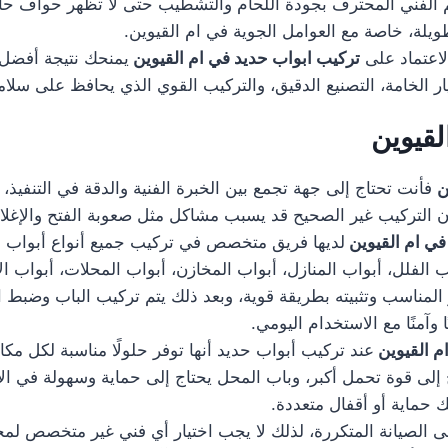
هتم الفني المحترف بجودة اللحام والتشطيب حتى لا تظهر حواف ح
يلة، خاصة مع العوامل الجوية في ام القيوين.
لاعتماد على
تركيب ابواب حديد في ام القيوين
يمنحك نتيجة أفضل 
 الخامة، التصنيع الدقيق، والتركيب القوي الذي يحافظ على سلام
لقيوين
ن
فأنت تحتاج إلى جهة تجمع بين الخبرة الفنية والدقة في التنفيذ،
فإن التركيب غير الصحيح قد يسبب مشاكل مثل صعوبة الفتح والإغل
في ام القيوين
لديها فريق متخصص في تركيب جميع أنواع أبواب ا
لفلل، أبواب المنازل، أبواب المخازن، أبواب المحلات، أبواب الأ
ر المناسب وتثبيته بطريقة قوية، وبعد ذلك يتم تركيب الباب وضبط 
وآمنًا مع الاستخدام اليومي.
م القيوين
عند تركيب أبواب حديد أنها توفر حلولًا مناسبة لكل مكان
 إلى قوة تحمل أكبر، وباب المحل يحتاج إلى حماية وسهولة في ال
حماية أو أقفال متعددة.
ى الصيانة المتكررة، لذلك لا يجب اختيار أي فني غير متخصص لمج