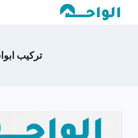
لتجاوز
لى
لمحتوى
تركيب ابواب ح