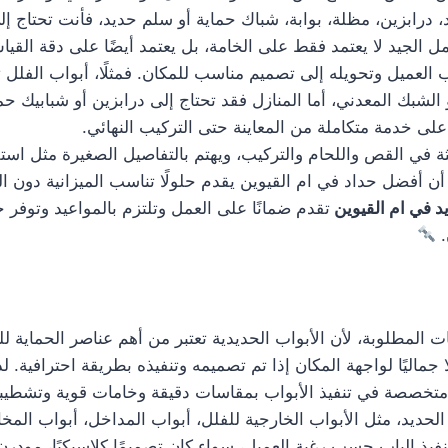
 درابزين، مظلة، بوابة، شباك حماية أو سلم حديد، فأنت تحتاج إ
ل الجيد لا يعتمد فقط على الخامة، بل يعتمد أيضًا على دقة القيا
عميل وتحويله إلى تصميم مناسب للمكان. فمثلًا، أبواب الفلل تح
 الشبك المعدني، أما المنازل فقد تحتاج إلى درابزين أو شبابيك 
لى خدمة متكاملة من المعاينة حتى التركيب النهائي.
 في القص واللحام والتركيب، ويهتم بالتفاصيل الصغيرة مثل است
أفضل حداد في ام القيوين يقدم حلولًا تناسب الميزانية دون الت
د في ام القيوين
تقدم ضمانًا على العمل وتلتزم بالمواعيد وتوفر
.
 المطلوبة، لأن الأبواب الحديدية تعتبر من أهم عناصر الحماية للم
ا جماليًا لواجهة المكان إذا تم تصميمه وتنفيذه بطريقة احترافية.
متخصصة في تنفيذ الأبواب بمقاسات دقيقة وخامات قوية وتشطيبا
حديد، مثل الأبواب الخارجية للفلل، أبواب المداخل، أبواب المخا
فيذ الباب حسب رغبة العميل، سواء كان تصميمًا كلاسيكيًا، مودرن، 