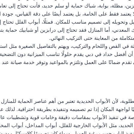
ين، مظلة، بوابة، شباك حماية أو سلم حديد، فأنت تحتاج إلى تعا
 يعتمد فقط على الخامة، بل يعتمد أيضًا على دقة القياس، جودة ا
تحويله إلى تصميم مناسب للمكان. فمثلًا، أبواب الفلل تحتاج إل
ك المعدني، أما المنازل فقد تحتاج إلى درابزين أو شبابيك حماية 
املة من المعاينة حتى التركيب النهائي.
 في القص واللحام والتركيب، ويهتم بالتفاصيل الصغيرة مثل است
 أفضل حداد في دبي يقدم حلولًا تناسب الميزانية دون التضحية ب
تقدم ضمانًا على العمل وتلتزم بالمواعيد وتوفر خدمة صيانة عن
وبة، لأن الأبواب الحديدية تعتبر من أهم عناصر الحماية للمنازل و
يًا لواجهة المكان إذا تم تصميمه وتنفيذه بطريقة احترافية. لذلك
 في تنفيذ الأبواب بمقاسات دقيقة وخامات قوية وتشطيبات عالي
حديد، مثل الأبواب الخارجية للفلل، أبواب المداخل، أبواب المخا
فيذ الباب حسب رغبة العميل، سواء كان تصميمًا كلاسيكيًا، مودرن، 