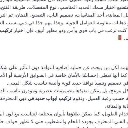
يع اختيار سمك الحديد المناسب، نوع المفصلات، طريقة الفتح، و
لمعاينة، أخذ المقاسات، تصميم الباب، التصنيع، الدهان، ثم الت
 دهانات مقاومة للعوامل الجوية. وهذا مهم جدًا في دبي بسبب الح
 كنت ترغب في باب قوي وآمن وذو مظهر أنيق، فإن اختيار
تركيب 
ت.
ة لكل من يبحث عن حماية إضافية للنوافذ دون التأثير على شكل ا
ا أنها تعطي إحساسًا بالأمان خاصة في الطوابق الأرضية أو الأما
تصميم وتنفيذ نوافذ حديد قوية وأنيقة تناسب شكل المبنى.
 شكل مزعج، بل يمكن تنفيذها بتصميمات عصرية ومودرن تناسب ال
 حسب رغبة العميل. وتقوم
تركيب ابواب حديد في دبي
المحترفة 
 والمتانة.
دام الطويل، كما يمكن طلاؤها بألوان مختلفة لتتناسب مع لون الو
هتم الفني المحترف بجودة اللحام والتشطيب حتى لا تظهر حواف ح