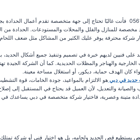
عند البحث عن تركيب ابواب حديد في دبي 0561986146 فأنت غالبًا تحتاج إلى جهة متخصصة 
 مخصصة للمنازل والفلل والمحلات والمستودعات. الحدادة من الخد
ار شركة محترفة يوفر عليك الكثير من المشاكل مثل ضعف اللحا
مد على فنيين لديهم خبرة في تصميم وتنفيذ جميع أشكال الحديد، ب
الخارجية والهناجر والمظلات الحديدية. كما أن الشركة الجيدة تهتم
 كان الهدف حماية، ديكور، أو استغلال مساحة معينة.
 حديد في دبي
هو الالتزام بالمواعيد، جودة الخامات، قوة التشطي
لصيانة والتعديل، لأن العميل قد يحتاج في المستقبل إلى إصلاح أو
ادة متينة وعصرية، فاختيار شركة متخصصة في دبي يساعدك في ا
تطيع قص الحديد ولحامه، بل هو اختيار فني أو شركة تمتلك الخ