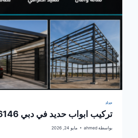
حداد
تركيب ابواب حديد في دبي 0561986146
بواسطة
ahmed
مايو 24, 2026