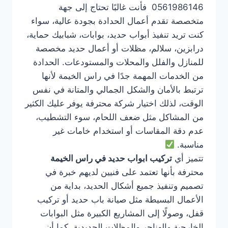
0561986146 فأنت غالبًا تحتاج إلى جهة
متخصصة تقدم أعمال الحدادة بجودة عالية، سواء
كنت تريد تنفيذ أبواب حديد، بوابات، شبابيك حماية،
درابزين، سلالم، مظلات أو أعمال حديد مخصصة
للمنازل والفلل والمحلات والمستودعات. الحدادة
من الخدمات المهمة جدًا في راس الخيمة لأنها
ترتبط بالأمان والشكل الجمالي والمتانة في نفس
الوقت، لذلك اختيار شركة محترفة يوفر عليك الكثير
من المشاكل مثل ضعف اللحام، سوء التشطيب،
عدم دقة المقاسات أو استخدام خامات غير
مناسبة.
تتميز أي
تركيب ابواب حديد في راس الخيمة
محترفة بأنها تعتمد على فنيين لديهم خبرة في
تصميم وتنفيذ جميع أشكال الحديد، بداية من
الأعمال البسيطة مثل صيانة باب حديد أو تركيب
قفل، وصولًا إلى المشاريع الكبيرة مثل البوابات
الخارجية والهناجر والمظلات الحديدية. كما أن