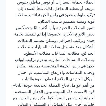
العملاء لحماية السيارات أو توفير مناطق جلوس
مريحة أو تغطية المداخل. لذلك يلجأ العملاء إلى
تركيب ابواب حديد في راس الخيمة
لتنفيذ مظلات
قوية ومتينة بتصميم يناسب المكان.
تتميز المظلات الحديدية بأنها أكثر ثباتًا وتحملًا من
بعض الأنواع الأخرى، خصوصًا إذا تم تنفيذها بخامة
جيدة وتركيب احترافي. ويمكن تصميم المظلات
بأشكال مختلفة، مثل مظلات السيارات، مظلات
الحدائق، مظلات المداخل، مظلات الأسطح،
ومظلات المساحات التجارية. وتقوم
تركيب ابواب
حديد في راس الخيمة
المتخصصة بمعاينة المكان
وتحديد المقاسات والارتفاع المناسب، ثم اختيار
الهيكل الحديدي الملائم لضمان القوة والثبات.
من أهم عوامل نجاح المظلة الحديدية جودة اللحام،
قوة الأعمدة، دقة التثبيت، ونوع الدهان المستخدم
لحماية الحديد من الصدأ. كما يمكن دمج الحديد مع
خامات أخرى مثل القماش أو الشينكو أو البولي