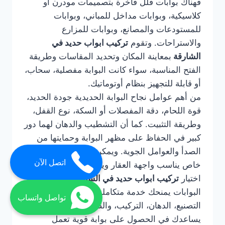
فهناك بوابات فلل فاخرة بتصميمات مودرن أو
كلاسيكية، وبوابات مداخل للمباني، وبوابات
للمستودعات والمصانع، وبوابات للمزارع
والاستراحات. وتقوم
تركيب ابواب حديد في
الشارقة
بمعاينة المكان وتحديد المقاسات وطريقة
الفتح المناسبة، سواء كانت البوابة مفصلية، سحاب،
أو قابلة للتجهيز بنظام أوتوماتيك.
من أهم عوامل نجاح البوابة الحديدية جودة الحديد،
قوة اللحام، دقة المفصلات أو السكة، نوع القفل،
وطريقة التثبيت. كما أن التشطيب والدهان لهما دور
كبير في الحفاظ على مظهر البوابة وحمايتها من
الصدأ والعوامل الجوية. ويمكن تنفيذ البوابة بتصميم
اتصل الآن
خاص يناسب واجهة العقار ويعكس ذوق المالك.
اختيار
تركيب ابواب حديد في الشارقة
لتركيب
البوابات يمنحك خدمة متكاملة تشمل التصميم،
تواصل واتساب
التصنيع، الدهان، التركيب، والصيانة عند الحاجة. كما
يساعدك في الحصول على بوابة قوية تعمل