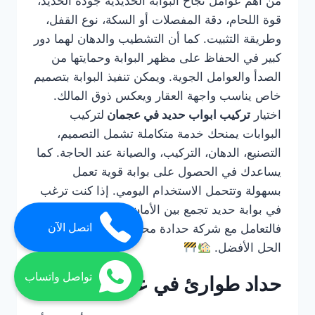
من أهم عوامل نجاح البوابة الحديدية جودة الحديد،
قوة اللحام، دقة المفصلات أو السكة، نوع القفل،
وطريقة التثبيت. كما أن التشطيب والدهان لهما دور
كبير في الحفاظ على مظهر البوابة وحمايتها من
الصدأ والعوامل الجوية. ويمكن تنفيذ البوابة بتصميم
خاص يناسب واجهة العقار ويعكس ذوق المالك.
اختيار
تركيب ابواب حديد في عجمان
لتركيب
البوابات يمنحك خدمة متكاملة تشمل التصميم،
التصنيع، الدهان، التركيب، والصيانة عند الحاجة. كما
يساعدك في الحصول على بوابة قوية تعمل
بسهولة وتتحمل الاستخدام اليومي. إذا كنت ترغب
في بوابة حديد تجمع بين الأمان والفخامة والمتانة،
اتصل الآن
فالتعامل مع شركة حدادة محترفة في عجمان هو
الحل الأفضل.
تواصل واتساب
حداد طوارئ في عجمان