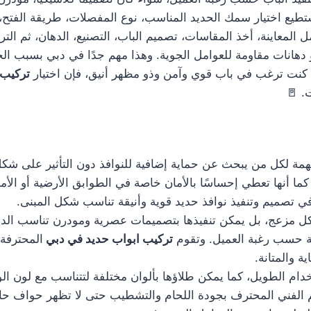
يع اختيار سمك الحديد المناسب، نوع المفصلات، طريقة الفتح، و
لمعاينة، أخذ المقاسات، تصميم الباب، التصنيع، الدهان، ثم الت
 دهانات مقاومة للعوامل الجوية. وهذا مهم جدًا في دبي بسبب الح
 كنت ترغب في باب قوي وآمن وذو مظهر أنيق، فإن اختيار
تركيب 
. 🚪
ة لكل من يبحث عن حماية إضافية للنوافذ دون التأثير على شكل ا
ا أنها تعطي إحساسًا بالأمان خاصة في الطوابق الأرضية أو الأما
تصميم وتنفيذ نوافذ حديد قوية وأنيقة تناسب شكل المبنى.
 شكل مزعج، بل يمكن تنفيذها بتصميمات عصرية ومودرن تناسب ال
 حسب رغبة العميل. وتقوم
تركيب ابواب حديد في دبي
المحترفة 
 والمتانة.
دام الطويل، كما يمكن طلاؤها بألوان مختلفة لتتناسب مع لون الو
هتم الفني المحترف بجودة اللحام والتشطيب حتى لا تظهر حواف ح