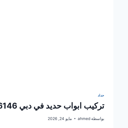
حداد
تركيب ابواب حديد في دبي 0561986146
بواسطة
ahmed
مايو 24, 2026