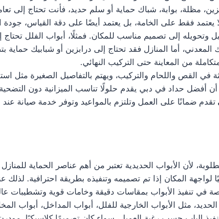
ين، مظلة، بوابة، شباك حماية أو سلم حديد، فأنت تحتاج إلى تعا
 يعتمد فقط على الخامة، بل يعتمد أيضًا على دقة القياس، جودة ا
تحويله إلى تصميم مناسب للمكان. فمثلًا، أبواب الفلل تحتاج إل
ك المعدني، أما المنازل فقد تحتاج إلى درابزين أو شبابيك حماية 
املة من المعاينة حتى التركيب النهائي.
 في القص واللحام والتركيب، ويهتم بالتفاصيل الصغيرة مثل است
 أفضل حداد في دبي يقدم حلولًا تناسب الميزانية دون التضحية ب
تقدم ضمانًا على العمل وتلتزم بالمواعيد وتوفر خدمة صيانة عن
وبة، لأن الأبواب الحديدية تعتبر من أهم عناصر الحماية للمنازل و
يًا لواجهة المكان إذا تم تصميمه وتنفيذه بطريقة احترافية. لذلك
 في تنفيذ الأبواب بمقاسات دقيقة وخامات قوية وتشطيبات عالي
حديد، مثل الأبواب الخارجية للفلل، أبواب المداخل، أبواب المخا
فيذ الباب حسب رغبة العميل، سواء كان تصميمًا كلاسيكيًا، مودرن، 