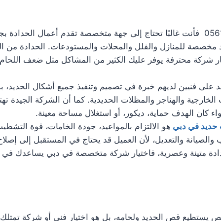
عند البحث عن تركيب ابواب حديد في دبي 0561986146 فأنت غالبًا تحتاج إلى جهة متخصصة 
 مخصصة للمنازل والفلل والمحلات والمستودعات. الحدادة من الخد
ار شركة محترفة يوفر عليك الكثير من المشاكل مثل ضعف اللحا
مد على فنيين لديهم خبرة في تصميم وتنفيذ جميع أشكال الحديد، ب
الخارجية والهناجر والمظلات الحديدية. كما أن الشركة الجيدة تهتم
 كان الهدف حماية، ديكور، أو استغلال مساحة معينة.
 حديد في دبي
هو الالتزام بالمواعيد، جودة الخامات، قوة التشطي
لصيانة والتعديل، لأن العميل قد يحتاج في المستقبل إلى إصلاح أو
ادة متينة وعصرية، فاختيار شركة متخصصة في دبي يساعدك في ا
تطيع قص الحديد ولحامه، بل هو اختيار فني أو شركة تمتلك الخ