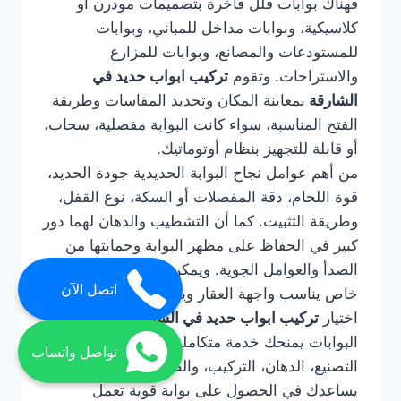
فهناك بوابات فلل فاخرة بتصميمات مودرن أو
كلاسيكية، وبوابات مداخل للمباني، وبوابات
للمستودعات والمصانع، وبوابات للمزارع
والاستراحات. وتقوم
تركيب ابواب حديد في
الشارقة
بمعاينة المكان وتحديد المقاسات وطريقة
الفتح المناسبة، سواء كانت البوابة مفصلية، سحاب،
أو قابلة للتجهيز بنظام أوتوماتيك.
من أهم عوامل نجاح البوابة الحديدية جودة الحديد،
قوة اللحام، دقة المفصلات أو السكة، نوع القفل،
وطريقة التثبيت. كما أن التشطيب والدهان لهما دور
كبير في الحفاظ على مظهر البوابة وحمايتها من
الصدأ والعوامل الجوية. ويمكن تنفيذ البوابة بتصميم
اتصل الآن
خاص يناسب واجهة العقار ويعكس ذوق المالك.
اختيار
تركيب ابواب حديد في الشارقة
لتركيب
البوابات يمنحك خدمة متكاملة تشمل التصميم،
تواصل واتساب
التصنيع، الدهان، التركيب، والصيانة عند الحاجة. كما
يساعدك في الحصول على بوابة قوية تعمل