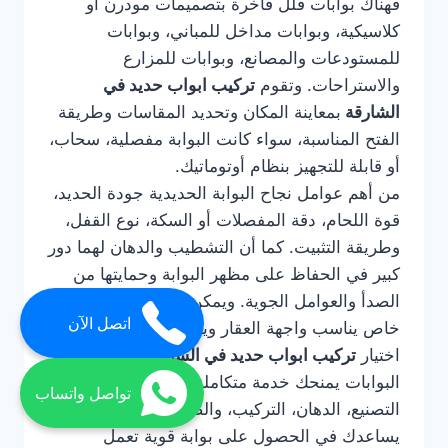
فهناك بوابات فلل فاخرة بتصميمات مودرن أو
كلاسيكية، وبوابات مداخل للمباني، وبوابات
للمستودعات والمصانع، وبوابات للمزارع
والاستراحات. وتقوم
تركيب ابواب حديد في
الشارقة
بمعاينة المكان وتحديد المقاسات وطريقة
الفتح المناسبة، سواء كانت البوابة مفصلية، سحاب،
أو قابلة للتجهيز بنظام أوتوماتيك.
من أهم عوامل نجاح البوابة الحديدية جودة الحديد،
قوة اللحام، دقة المفصلات أو السكة، نوع القفل،
وطريقة التثبيت. كما أن التشطيب والدهان لهما دور
كبير في الحفاظ على مظهر البوابة وحمايتها من
الصدأ والعوامل الجوية. ويمكن تنفيذ البوابة بتصميم
اتصل الآن
خاص يناسب واجهة العقار ويعكس ذوق المالك.
اختيار
تركيب ابواب حديد في الشارقة
لتركيب
البوابات يمنحك خدمة متكاملة تشمل التصميم،
تواصل واتساب
التصنيع، الدهان، التركيب، والصيانة عند الحاجة. كما
يساعدك في الحصول على بوابة قوية تعمل