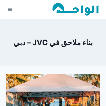
لتجاوز
لى
لمحتوى
بناء ملاحق في JVC – دبي