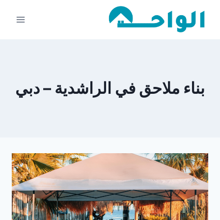
لتجاوز
لى
لمحتوى
بناء ملاحق في الراشدية – دبي