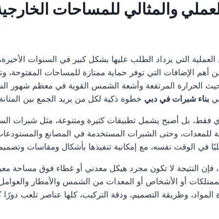
لعملي والمثالي للمساحات الخارجية
ن الحلول العملية التي يزداد الطلب عليها بشكل كبير في السنوات الأخي
من أهم الإضافات التي توفر حماية ممتازة للمساحات المفتوحة، و
حيث الحرارة المرتفعة وأشعة الشمس القوية في معظم شهور الس
في
بناء شبرات في دبي
خطوة ذكية لكل من يريد الجمع بين المتانة،
ي فقط، بل أصبح يشمل تطبيقات كثيرة ومتنوعة، مثل شبرات ال
ة للمعدات، وحتى الشبرات المستخدمة في المصانع والمستودعات
عمليًا في الوقت نفسه، مع إمكانية تنفيذها بأشكال ومقاسات وتصم
 فإن النتيجة لا تكون مجرد هيكل معدني أو غطاء فوق مساحة معي
متلكات أو الأشخاص أو المعدات من الشمس والأمطار والعوامل البي
ة المواد، وطريقة التصميم، ودقة التركيب، كلها عناصر تلعب دورًا كب