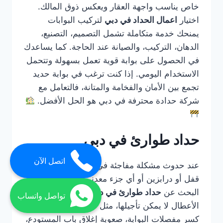
خاص يناسب واجهة العقار ويعكس ذوق المالك.
اختيار
اعمال الحداد في دبي
لتركيب البوابات
يمنحك خدمة متكاملة تشمل التصميم، التصنيع،
الدهان، التركيب، والصيانة عند الحاجة. كما يساعدك
في الحصول على بوابة قوية تعمل بسهولة وتتحمل
الاستخدام اليومي. إذا كنت ترغب في بوابة حديد
تجمع بين الأمان والفخامة والمتانة، فالتعامل مع
شركة حدادة محترفة في دبي هو الحل الأفضل.
حداد طوارئ في دبي
اتصل الآن
عند حدوث مشكلة مفاجئة في باب حديد أو بوابة أو
قفل أو درابزين أو أي جزء معدني مهم، يصبح
البحث عن
حداد طوارئ في دبي
أمرًا ضروريًا. بعض
تواصل واتساب
الأعطال لا يمكن تأجيلها، مثل تعطل باب المحل،
كسر مفصلات البوابة، صعوبة إغلاق باب المستودع،