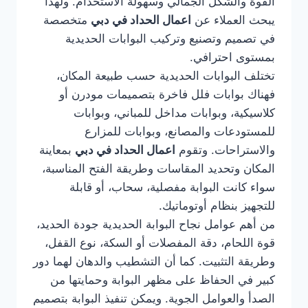
القوة والشكل الجمالي وسهولة الاستخدام. ولهذا
يبحث العملاء عن
اعمال الحداد في دبي
متخصصة
في تصميم وتصنيع وتركيب البوابات الحديدية
بمستوى احترافي.
تختلف البوابات الحديدية حسب طبيعة المكان،
فهناك بوابات فلل فاخرة بتصميمات مودرن أو
كلاسيكية، وبوابات مداخل للمباني، وبوابات
للمستودعات والمصانع، وبوابات للمزارع
والاستراحات. وتقوم
اعمال الحداد في دبي
بمعاينة
المكان وتحديد المقاسات وطريقة الفتح المناسبة،
سواء كانت البوابة مفصلية، سحاب، أو قابلة
للتجهيز بنظام أوتوماتيك.
من أهم عوامل نجاح البوابة الحديدية جودة الحديد،
قوة اللحام، دقة المفصلات أو السكة، نوع القفل،
وطريقة التثبيت. كما أن التشطيب والدهان لهما دور
كبير في الحفاظ على مظهر البوابة وحمايتها من
الصدأ والعوامل الجوية. ويمكن تنفيذ البوابة بتصميم