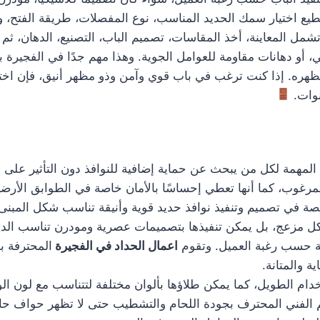
ع اختيار سمك الحديد المناسب، نوع المفصلات، طريقة الفتح، ون
مل المعاينة، أخذ المقاسات، تصميم الباب، التصنيع، الدهان، ثم 
، أو دهانات مقاومة للعوامل الجوية. وهذا مهم جدًا في الفجيرة ب
هره. إذا كنت ترغب في باب قوي وآمن وذو مظهر أنيق، فإن اخت
نوات.
لمهمة لكل من يبحث عن حماية إضافية للنوافذ دون التأثير على شك
رغوب، كما أنها تعطي إحساسًا بالأمان خاصة في الطوابق الأرضية
 في تصميم وتنفيذ نوافذ حديد قوية وأنيقة تناسب شكل المبنى
 شكل مزعج، بل يمكن تنفيذها بتصميمات عصرية ومودرن تناسب ال
 حسب رغبة العميل. وتقوم
اعمال الحداد في الفجيرة
المحترفة بم
 والمتانة.
دام الطويل، كما يمكن طلاؤها بألوان مختلفة لتتناسب مع لون الو
هتم الفني المحترف بجودة اللحام والتشطيب حتى لا تظهر حواف ح