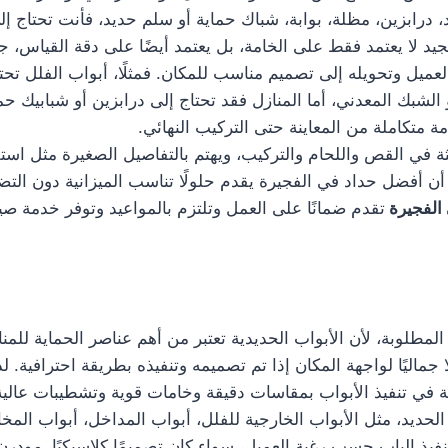
 درابزين، مظلة، بوابة، شباك حماية أو سلم حديد، فأنت تحتاج إ
د لا يعتمد فقط على الخامة، بل يعتمد أيضًا على دقة القياس، جو
ل وتحويله إلى تصميم مناسب للمكان. فمثلًا، أبواب الفلل تحتا
 الشبك المعدني، أما المنازل فقد تحتاج إلى درابزين أو شبابيك 
متكاملة من المعاينة حتى التركيب النهائي.
 في القص واللحام والتركيب، ويهتم بالتفاصيل الصغيرة مثل است
أفضل حداد في الفجيرة يقدم حلولًا تناسب الميزانية دون التضحي
 الفجيرة
تقدم ضمانًا على العمل وتلتزم بالمواعيد وتوفر خدمة ص
لمطلوبة، لأن الأبواب الحديدية تعتبر من أهم عناصر الحماية للمنا
ا جماليًا لواجهة المكان إذا تم تصميمه وتنفيذه بطريقة احترافية.
في تنفيذ الأبواب بمقاسات دقيقة وخامات قوية وتشطيبات عالية
حديد، مثل الأبواب الخارجية للفلل، أبواب المداخل، أبواب المخا
فيذ الباب حسب رغبة العميل، سواء كان تصميمًا كلاسيكيًا، مودرن، 