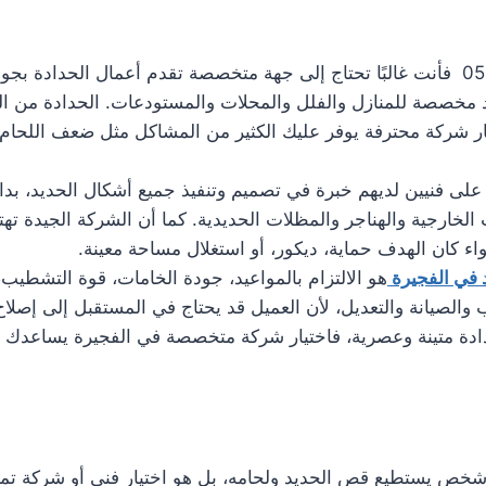
عند البحث عن اعمال الحداد في الفجيرة 0561986146 فأنت غالبًا تحتاج إلى جهة متخصصة تقد
 مخصصة للمنازل والفلل والمحلات والمستودعات. الحدادة من الخد
ار شركة محترفة يوفر عليك الكثير من المشاكل مثل ضعف اللحا
 على فنيين لديهم خبرة في تصميم وتنفيذ جميع أشكال الحديد، بدا
الخارجية والهناجر والمظلات الحديدية. كما أن الشركة الجيدة تهتم
 كان الهدف حماية، ديكور، أو استغلال مساحة معينة.
 في الفجيرة
هو الالتزام بالمواعيد، جودة الخامات، قوة التشطيب
لصيانة والتعديل، لأن العميل قد يحتاج في المستقبل إلى إصلاح أو
ادة متينة وعصرية، فاختيار شركة متخصصة في الفجيرة يساعدك ف
ص يستطيع قص الحديد ولحامه، بل هو اختيار فني أو شركة تمتلك