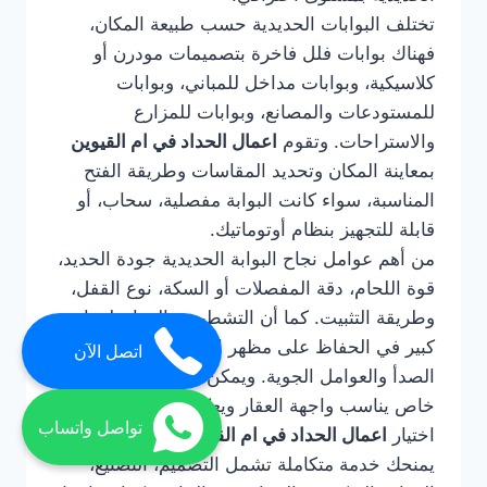
تختلف البوابات الحديدية حسب طبيعة المكان،
فهناك بوابات فلل فاخرة بتصميمات مودرن أو
كلاسيكية، وبوابات مداخل للمباني، وبوابات
للمستودعات والمصانع، وبوابات للمزارع
والاستراحات. وتقوم
اعمال الحداد في ام القيوين
بمعاينة المكان وتحديد المقاسات وطريقة الفتح
المناسبة، سواء كانت البوابة مفصلية، سحاب، أو
قابلة للتجهيز بنظام أوتوماتيك.
من أهم عوامل نجاح البوابة الحديدية جودة الحديد،
قوة اللحام، دقة المفصلات أو السكة، نوع القفل،
وطريقة التثبيت. كما أن التشطيب والدهان لهما دور
كبير في الحفاظ على مظهر البوابة وحمايتها من
اتصل الآن
الصدأ والعوامل الجوية. ويمكن تنفيذ البوابة بتصميم
خاص يناسب واجهة العقار ويعكس ذوق المالك.
تواصل واتساب
اختيار
اعمال الحداد في ام القيوين
لتركيب البوابات
يمنحك خدمة متكاملة تشمل التصميم، التصنيع،