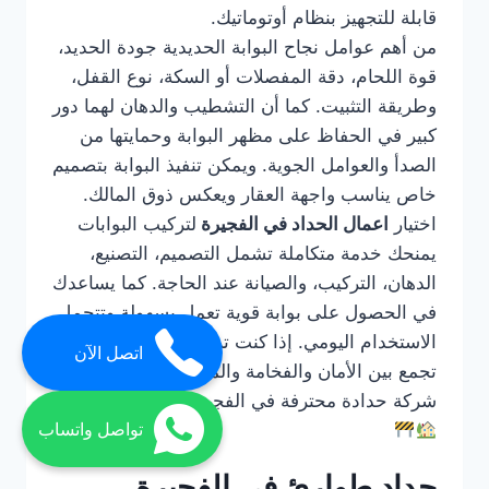
قابلة للتجهيز بنظام أوتوماتيك.
من أهم عوامل نجاح البوابة الحديدية جودة الحديد،
قوة اللحام، دقة المفصلات أو السكة، نوع القفل،
وطريقة التثبيت. كما أن التشطيب والدهان لهما دور
كبير في الحفاظ على مظهر البوابة وحمايتها من
الصدأ والعوامل الجوية. ويمكن تنفيذ البوابة بتصميم
خاص يناسب واجهة العقار ويعكس ذوق المالك.
اختيار
اعمال الحداد في الفجيرة
لتركيب البوابات
يمنحك خدمة متكاملة تشمل التصميم، التصنيع،
الدهان، التركيب، والصيانة عند الحاجة. كما يساعدك
في الحصول على بوابة قوية تعمل بسهولة وتتحمل
الاستخدام اليومي. إذا كنت ترغب في بوابة حديد
اتصل الآن
تجمع بين الأمان والفخامة والمتانة، فالتعامل مع
شركة حدادة محترفة في الفجيرة هو الحل الأفضل.
تواصل واتساب
حداد طوارئ في الفجيرة