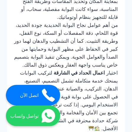
بمعاينة المكان وتحديد المقاسات وطريقة الفتح
المناسبة، سواء كانت البوابة مفصلية، سحاب، أو
قابلة للتجهيز بنظام أوتوماتيك.
من أهم عوامل نجاح البوابة الحديدية جودة الحديد،
قوة اللحام، دقة المفصلات أو السكة، نوع القفل،
وطريقة التثبيت. كما أن التشطيب والدهان لهما دور
كبير في الحفاظ على مظهر البوابة وحمايتها من
الصدأ والعوامل الجوية. ويمكن تنفيذ البوابة بتصميم
خاص يناسب واجهة العقار ويعكس ذوق المالك.
اختيار
اعمال الحداد في الشارقة
لتركيب البوابات
يمنحك خدمة متكاملة تشمل التصميم، التصنيع،
الدهان، التركيب، والصيانة عند الحاجة. كما يساعدك
اتصل الآن
في الحصول على بوابة قوية تعمل بسهولة وتتحمل
الاستخدام اليومي. إذا كنت ترغب في بوابة حديد
تجمع بين الأمان والفخامة والمتانة، فالتعامل مع
تواصل واتساب
شركة حدادة محترفة في الشارقة هو الحل
الأفضل.