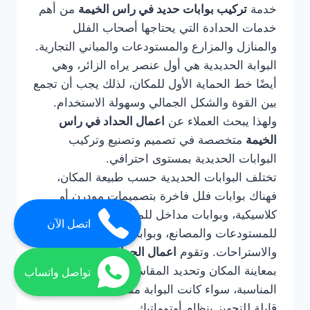
خدمة
تركيب بوابات حديد في راس الخيمة
من أهم
خدمات الحدادة التي يحتاجها أصحاب الفلل
والمنازل والمزارع والمستودعات والمباني التجارية.
البوابة الحديدية هي أول عنصر يراه الزائر، وهي
أيضًا خط الحماية الأول للمكان، لذلك يجب أن تجمع
بين القوة والشكل الجمالي وسهولة الاستخدام.
ولهذا يبحث العملاء عن
اعمال الحداد في راس
الخيمة
متخصصة في تصميم وتصنيع وتركيب
البوابات الحديدية بمستوى احترافي.
تختلف البوابات الحديدية حسب طبيعة المكان،
فهناك بوابات فلل فاخرة بتصميمات مودرن أو
كلاسيكية، وبوابات مداخل للمباني، وبوابات
اتصل الآن
للمستودعات والمصانع، وبوابات للمزارع
والاستراحات. وتقوم
اعمال الحداد في راس الخيمة
بمعاينة المكان وتحديد المقاسات وطريقة الفتح
تواصل واتساب
المناسبة، سواء كانت البوابة مفصلية، سحاب، أو
قابلة للتجهيز بنظام أوتوماتيك.