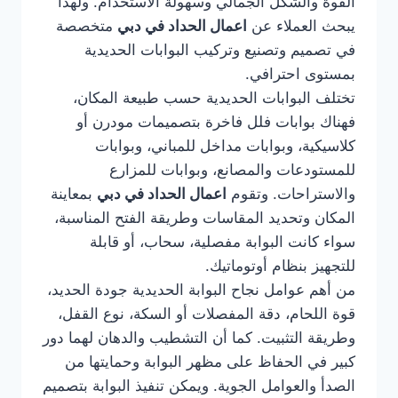
القوة والشكل الجمالي وسهولة الاستخدام. ولهذا
يبحث العملاء عن
اعمال الحداد في دبي
متخصصة
في تصميم وتصنيع وتركيب البوابات الحديدية
بمستوى احترافي.
تختلف البوابات الحديدية حسب طبيعة المكان،
فهناك بوابات فلل فاخرة بتصميمات مودرن أو
كلاسيكية، وبوابات مداخل للمباني، وبوابات
للمستودعات والمصانع، وبوابات للمزارع
والاستراحات. وتقوم
اعمال الحداد في دبي
بمعاينة
المكان وتحديد المقاسات وطريقة الفتح المناسبة،
سواء كانت البوابة مفصلية، سحاب، أو قابلة
للتجهيز بنظام أوتوماتيك.
من أهم عوامل نجاح البوابة الحديدية جودة الحديد،
قوة اللحام، دقة المفصلات أو السكة، نوع القفل،
وطريقة التثبيت. كما أن التشطيب والدهان لهما دور
كبير في الحفاظ على مظهر البوابة وحمايتها من
الصدأ والعوامل الجوية. ويمكن تنفيذ البوابة بتصميم