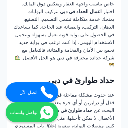
خاص يناسب واجهة العقار ويعكس ذوق المالك.
اختيار
اعمال الحداد في دبي
لتركيب البوابات
يمنحك خدمة متكاملة تشمل التصميم، التصنيع،
الدهان، التركيب، والصيانة عند الحاجة. كما يساعدك
في الحصول على بوابة قوية تعمل بسهولة وتتحمل
الاستخدام اليومي. إذا كنت ترغب في بوابة حديد
تجمع بين الأمان والفخامة والمتانة، فالتعامل مع
شركة حدادة محترفة في دبي هو الحل الأفضل.
حداد طوارئ في دبي
اتصل الآن
عند حدوث مشكلة مفاجئة في باب حديد أو بوابة أو
قفل أو درابزين أو أي جزء معدني مهم، يصبح
البحث عن
حداد طوارئ في دبي
أمرًا ضروريًا. بعض
تواصل واتساب
الأعطال لا يمكن تأجيلها، مثل تعطل باب المحل،
كسر مفصلات البوابة، صعوبة إغلاق باب المستودع،