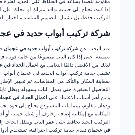
مقاومة للصدأ يساعد في الحفاظ على الحديد لفترة ط
إذا كنت تحتاج إلى حماية نوافذ منزلك أو محلك، فإن ا
التركيب فقط، بل تشمل التصميم المناسب، اختيار الخا
شركة تركيب أبواب حديد في عج
عند البحث عن
شركة تركيب أبواب حديد في عجمان
فأ
تصنيعه. حتى إذا كان الباب مصنوعًا من خامة قوية، 
لذلك من الأفضل دائمًا التعامل مع
اعمال الحداد في 
تشمل خدمة تركيب أبواب الحديد في عجمان أبواب الفلل
بمعاينة المكان والتأكد من المقاسات، ثم تجهيز الإطا
التفاصيل الصغيرة حتى يعمل الباب بسهولة ويظل ثابتًا 
ومن أهم أسباب الاعتماد على
اعمال الحداد في عجما
ودهان مقاوم، بينما باب المستودع يحتاج إلى قوة تح
المكان، مع إمكانية إضافة زخارف أو شبك حماية أو أق
التركيب الجيد يحافظ على عمر الباب ويقلل الحاجة إل
في عجمان
تقدم خدمة تركيب احترافية، تستخدم أدوات م