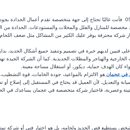
عند البحث عن اعمال الحداد في عجمان 0561986146 فأنت غالبًا تحتاج إلى جهة متخصصة تقدم 
د مخصصة للمنازل والفلل والمحلات والمستودعات. الحدادة من الخ
ار شركة محترفة يوفر عليك الكثير من المشاكل مثل ضعف اللحا
 على فنيين لديهم خبرة في تصميم وتنفيذ جميع أشكال الحديد، بدا
الخارجية والهناجر والمظلات الحديدية. كما أن الشركة الجيدة تهتم
 كان الهدف حماية، ديكور، أو استغلال مساحة معينة.
د في عجمان
هو الالتزام بالمواعيد، جودة الخامات، قوة التشطيب،
ة والتعديل، لأن العميل قد يحتاج في المستقبل إلى إصلاح أو تطوي
متينة وعصرية، فاختيار شركة متخصصة في عجمان يساعدك في الحص
 يستطيع قص الحديد ولحامه، بل هو اختيار فني أو شركة تمتلك 