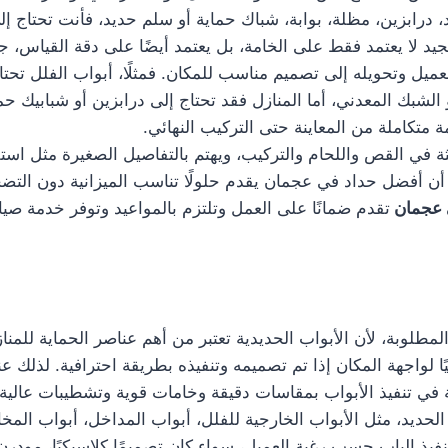
 درابزين، مظلة، بوابة، شباك حماية أو سلم حديد، فأنت تحتاج إ
د لا يعتمد فقط على الخامة، بل يعتمد أيضًا على دقة القياس، جو
 وتحويله إلى تصميم مناسب للمكان. فمثلًا، أبواب الفلل تحتاج
 الشبك المعدني، أما المنازل فقد تحتاج إلى درابزين أو شبابيك 
متكاملة من المعاينة حتى التركيب النهائي.
 في القص واللحام والتركيب، ويهتم بالتفاصيل الصغيرة مثل است
 أفضل حداد في عجمان يقدم حلولًا تناسب الميزانية دون التضحية
ي عجمان
تقدم ضمانًا على العمل وتلتزم بالمواعيد وتوفر خدمة صي
مطلوبة، لأن الأبواب الحديدية تعتبر من أهم عناصر الحماية للمناز
يًا لواجهة المكان إذا تم تصميمه وتنفيذه بطريقة احترافية. لذلك
ي تنفيذ الأبواب بمقاسات دقيقة وخامات قوية وتشطيبات عالية 
حديد، مثل الأبواب الخارجية للفلل، أبواب المداخل، أبواب المخا
فيذ الباب حسب رغبة العميل، سواء كان تصميمًا كلاسيكيًا، مودرن، 