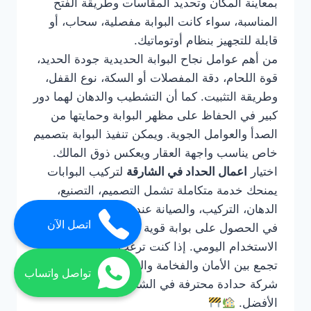
بمعاينة المكان وتحديد المقاسات وطريقة الفتح
المناسبة، سواء كانت البوابة مفصلية، سحاب، أو
قابلة للتجهيز بنظام أوتوماتيك.
من أهم عوامل نجاح البوابة الحديدية جودة الحديد،
قوة اللحام، دقة المفصلات أو السكة، نوع القفل،
وطريقة التثبيت. كما أن التشطيب والدهان لهما دور
كبير في الحفاظ على مظهر البوابة وحمايتها من
الصدأ والعوامل الجوية. ويمكن تنفيذ البوابة بتصميم
خاص يناسب واجهة العقار ويعكس ذوق المالك.
اختيار
اعمال الحداد في الشارقة
لتركيب البوابات
يمنحك خدمة متكاملة تشمل التصميم، التصنيع،
الدهان، التركيب، والصيانة عند الحاجة. كما يساعدك
اتصل الآن
في الحصول على بوابة قوية تعمل بسهولة وتتحمل
الاستخدام اليومي. إذا كنت ترغب في بوابة حديد
تجمع بين الأمان والفخامة والمتانة، فالتعامل مع
تواصل واتساب
شركة حدادة محترفة في الشارقة هو الحل
الأفضل.