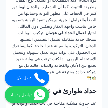
قوة اللحام، دقة المفصلات أو السكة، نوع القفل،
وطريقة التثبيت. كما أن التشطيب والدهان لهما دور
كبير في الحفاظ على مظهر البوابة وحمايتها من
الصدأ والعوامل الجوية. ويمكن تنفيذ البوابة بتصميم
خاص يناسب واجهة العقار ويعكس ذوق المالك.
اختيار
اعمال الحداد في عجمان
لتركيب البوابات
يمنحك خدمة متكاملة تشمل التصميم، التصنيع،
الدهان، التركيب، والصيانة عند الحاجة. كما يساعدك
في الحصول على بوابة قوية تعمل بسهولة وتتحمل
الاستخدام اليومي. إذا كنت ترغب في بوابة حديد
تجمع بين الأمان والفخامة والمتانة، فالتعامل مع
شركة حدادة محترفة في عجمان هو الحل الأفضل.
اتصل الآن
حداد طوارئ في عجمان
تواصل واتساب
عند حدوث مشكلة مفاجئة في باب حديد أو بوابة أو