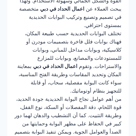
القوة والشكل الجمالي وسهولة الاستخدام. ولهذا
يبحث العملاء عن
اعمال الحداد في دبي
متخصصة
في تصميم وتصنيع وتركيب البوابات الحديدية
بمستوى احترافي.
تختلف البوابات الحديدية حسب طبيعة المكان،
فهناك بوابات فلل فاخرة بتصميمات مودرن أو
كلاسيكية، وبوابات مداخل للمباني، وبوابات
للمستودعات والمصانع، وبوابات للمزارع
والاستراحات. وتقوم
اعمال الحداد في دبي
بمعاينة
المكان وتحديد المقاسات وطريقة الفتح المناسبة،
سواء كانت البوابة مفصلية، سحاب، أو قابلة
للتجهيز بنظام أوتوماتيك.
من أهم عوامل نجاح البوابة الحديدية جودة الحديد،
قوة اللحام، دقة المفصلات أو السكة، نوع القفل،
وطريقة التثبيت. كما أن التشطيب والدهان لهما دور
كبير في الحفاظ على مظهر البوابة وحمايتها من
الصدأ والعوامل الجوية. ويمكن تنفيذ البوابة بتصميم