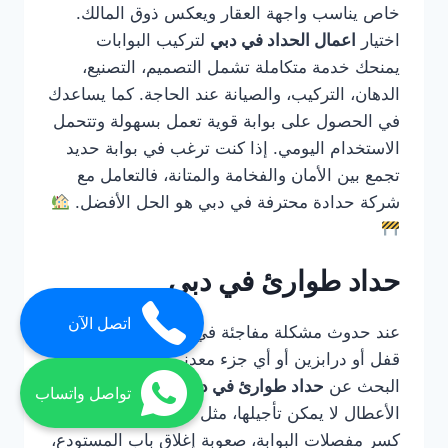
خاص يناسب واجهة العقار ويعكس ذوق المالك.
اختيار
اعمال الحداد في دبي
لتركيب البوابات
يمنحك خدمة متكاملة تشمل التصميم، التصنيع،
الدهان، التركيب، والصيانة عند الحاجة. كما يساعدك
في الحصول على بوابة قوية تعمل بسهولة وتتحمل
الاستخدام اليومي. إذا كنت ترغب في بوابة حديد
تجمع بين الأمان والفخامة والمتانة، فالتعامل مع
شركة حدادة محترفة في دبي هو الحل الأفضل.
حداد طوارئ في دبي
اتصل الآن
عند حدوث مشكلة مفاجئة في باب حديد أو بوابة أو
قفل أو درابزين أو أي جزء معدني مهم، يصبح
البحث عن
حداد طوارئ في دبي
أمرًا ضروريًا. بعض
تواصل واتساب
الأعطال لا يمكن تأجيلها، مثل تعطل باب المحل،
كسر مفصلات البوابة، صعوبة إغلاق باب المستودع،